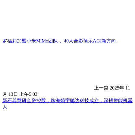
罗福莉加盟小米MiMo团队， 40人合影预示AGI新方向
上一篇
2025年 11
月 13日 上午5:03
新石器慧研全资控股，珠海熵宇驰达科技成立，深耕智能机器
人