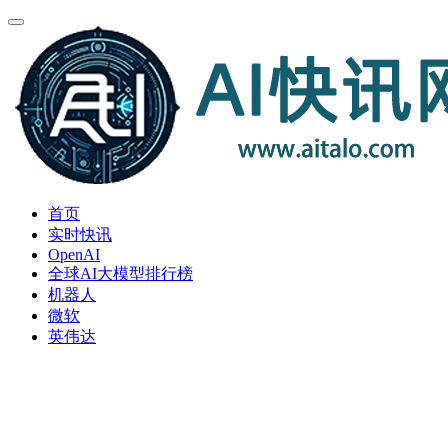
首页
实时快讯
OpenAI
全球AI大模型排行榜
机器人
微软
英伟达