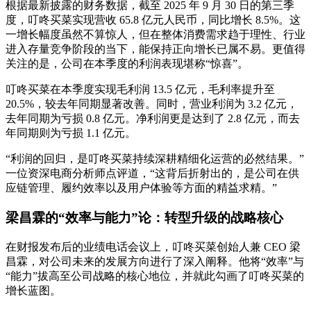
根据最新披露的财务数据，截至 2025 年 9 月 30 日的第三季
度，叮咚买菜实现营收 65.8 亿元人民币，同比增长 8.5%。这
一增长幅度虽然不算惊人，但在整体消费需求趋于理性、行业
进入存量竞争阶段的当下，能保持正向增长已属不易。更值得
关注的是，公司在本季度的利润表现堪称“惊喜”。
叮咚买菜在本季度实现毛利润 13.5 亿元，毛利率提升至
20.5%，较去年同期显著改善。同时，营业利润为 3.2 亿元，
去年同期为亏损 0.8 亿元。净利润更是达到了 2.8 亿元，而去
年同期则为亏损 1.1 亿元。
“利润的回归，是叮咚买菜持续深耕精细化运营的必然结果。”
一位资深电商分析师点评道，“这背后折射出的，是公司在供
应链管理、履约效率以及用户体验等方面的精益求精。”
梁昌霖的“效率与能力”论：转型升级的战略核心
在财报发布后的业绩电话会议上，叮咚买菜创始人兼 CEO 梁
昌霖，对公司未来的发展方向进行了深入阐释。他将“效率”与
“能力”拔高至公司战略的核心地位，并就此勾画了叮咚买菜的
增长蓝图。