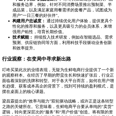
和服务边界，例如，针对不同消费场景推出预制菜、半
成品菜，以及满足家庭用餐需求的套餐产品，试图成为
用户“一日三餐的好伙伴”。
构建用户忠诚度：
通过持续优化用户体验，提供更具个
性化的推荐和服务，以及更具吸引力的会员体系，来增
强用户粘性，培育长期价值。
技术赋能：
持续投入技术研发，例如在智能选品、需求
预测、供应链协同等方面，利用科技手段驱动业务创新
和效率提升。
行业观察：在变局中寻求新出路
叮咚买菜此次的业绩表现，无疑为生鲜电商行业提供了一个新
的观察样本。在经历了早期的野蛮生长和快速扩张后，行业正
面临着深刻的洗牌和转型。对于各大平台而言，如何在用户增
长趋缓、获客成本高企的背景下，找到可持续的盈利模式，是
摆在桌面上的核心课题。
梁昌霖提出的“效率与能力”双轮驱动战略，或许正是这条转型
之路的关键所在。它意味着，生鲜电商平台要从单纯的“卖货”
逻辑，转向更深层次的“服务”和“用户价值”创造。将有限的资