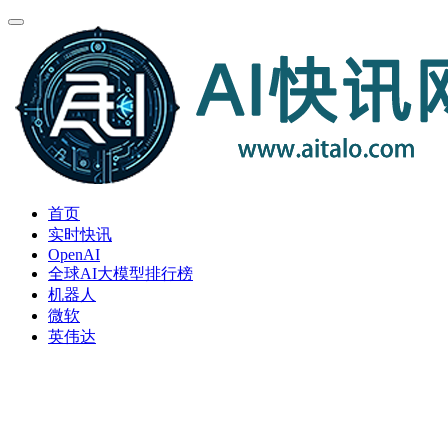
首页
实时快讯
OpenAI
全球AI大模型排行榜
机器人
微软
英伟达