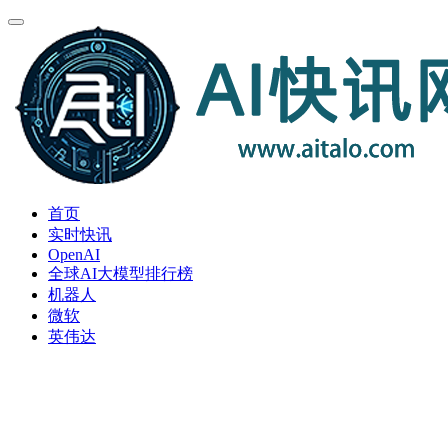
首页
实时快讯
OpenAI
全球AI大模型排行榜
机器人
微软
英伟达