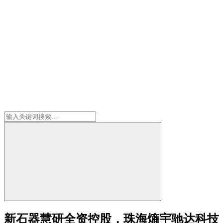
新石器慧研全资控股，珠海熵宇驰达科技