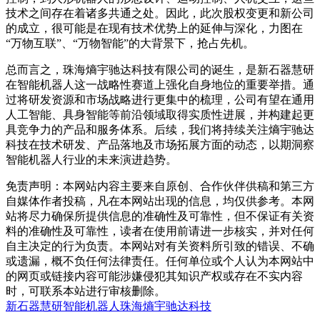
技术之间存在着诸多共通之处。因此，此次股权变更和新公司
的成立，很可能是在现有技术优势上的延伸与深化，力图在
“万物互联”、“万物智能”的大背景下，抢占先机。
总而言之，珠海熵宇驰达科技有限公司的诞生，是新石器慧研
在智能机器人这一战略性赛道上强化自身地位的重要举措。通
过将研发资源和市场战略进行更集中的梳理，公司有望在通用
人工智能、具身智能等前沿领域取得实质性进展，并构建起更
具竞争力的产品和服务体系。后续，我们将持续关注熵宇驰达
科技在技术研发、产品落地及市场拓展方面的动态，以期洞察
智能机器人行业的未来演进趋势。
免责声明：本网站内容主要来自原创、合作伙伴供稿和第三方
自媒体作者投稿，凡在本网站出现的信息，均仅供参考。本网
站将尽力确保所提供信息的准确性及可靠性，但不保证有关资
料的准确性及可靠性，读者在使用前请进一步核实，并对任何
自主决定的行为负责。本网站对有关资料所引致的错误、不确
或遗漏，概不负任何法律责任。任何单位或个人认为本网站中
的网页或链接内容可能涉嫌侵犯其知识产权或存在不实内容
时，可联系本站进行审核删除。
新石器慧研
智能机器人
珠海熵宇驰达科技