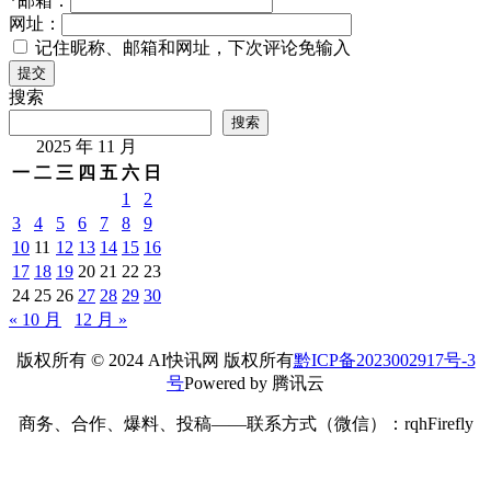
*
邮箱：
网址：
记住昵称、邮箱和网址，下次评论免输入
提交
搜索
搜索
2025 年 11 月
一
二
三
四
五
六
日
1
2
3
4
5
6
7
8
9
10
11
12
13
14
15
16
17
18
19
20
21
22
23
24
25
26
27
28
29
30
« 10 月
12 月 »
版权所有 © 2024 AI快讯网 版权所有
黔ICP备2023002917号-3
号
Powered by 腾讯云
商务、合作、爆料、投稿——联系方式（微信）：rqhFirefly