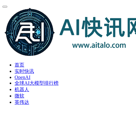
首页
实时快讯
OpenAI
全球AI大模型排行榜
机器人
微软
英伟达