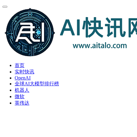
首页
实时快讯
OpenAI
全球AI大模型排行榜
机器人
微软
英伟达