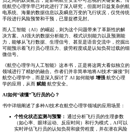
员之间的默契配合，是影响航空安全不可忽视的关键要素。传
统航空心理学早已对此进行了深入研究，但面对日益复杂的航
电系统、海量的数据信息以及瞬息万变的飞行状况，仅凭传统
手段进行风险预警和干预，已显捉襟见肘。
而人工智能（AI）的崛起，则为这个问题带来了革新性的解
决方案。AI强大的数据分析能力、模式识别能力以及预测能
力，能够从飞行数据、生理信号、甚至是语音交流中，挖掘出
可能预示着飞行员心理压力、疲劳程度或是认知负荷过载的细
微信号。
《航空心理学与人工智能》这本书，正是将这两大看似独立的
领域进行了精妙的融合。作者们并非简单地将AI技术“嫁接”到
航空心理学中，而是深入探讨了 AI 如何能够
增强
航空心理
学的应用，从而
赋能
航空安全。
AI如何“读懂”飞行员的心？
书中详细阐述了多种AI技术在航空心理学领域的应用场景：
个性化状态监测与预警：
通过分析飞行员的生理参数
（如心率、眼球运动、反应时间）和行为模式，AI可以
实时评估飞行员的认知负荷和疲劳程度，并在潜在风险