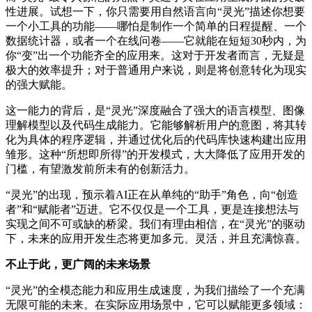
性进展。试想一下，你只需要用自然语言向“灵光”描述你想要
一个小工具的功能——哪怕是制作一个简单的日程提醒、一个
数据统计器，或者一个在线问卷——它就能在短短30秒内，为
你“变”出一个功能齐全的应用来。这对于开发者而言，无疑是
极大的效率提升；对于普通用户来说，则是将创意转化为现实
的强大赋能。
这一能力的背后，是“灵光”深度融合了强大的语言模型、图像
理解模型以及代码生成能力。它能够解析用户的意图，将其转
化为具体的程序逻辑，并通过优化后的代码库快速构建出应用
雏形。这种“所想即所得”的开发模式，大大降低了应用开发的
门槛，有望激发前所未有的创新活力。
“灵光”的出现，预示着AI正在从单纯的“助手”角色，向“创造
者”和“赋能者”迈进。它不仅仅是一个工具，更是连接想法与
实现之间不可或缺的桥梁。我们有理由相信，在“灵光”的驱动
下，未来的应用开发生态将更加多元、灵活，并且充满惊喜。
不止于此，更广阔的未来场景
“灵光”的全模态能力和应用生成速度，为我们描绘了一个充满
无限可能的未来。在实际应用场景中，它可以赋能更多领域：