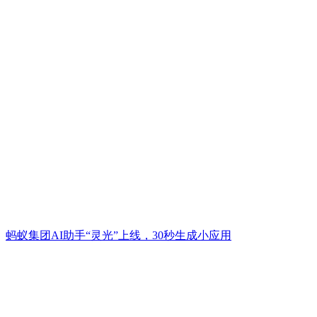
蚂蚁集团AI助手“灵光”上线，30秒生成小应用