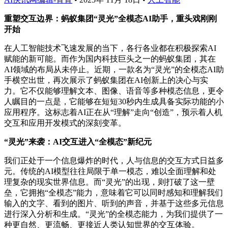
重塑交互边界：蚂蚁集团“灵光”全模态AI助手，重头戏刚刚
开始
在人工智能技术飞速发展的当下，各行各业都在积极探索AI
赋能的新可能。而作为国内科技巨头之一的蚂蚁集团，其在
AI领域的布局从未停止。近期，一款名为“灵光”的全模态AI助
手横空出世，再次展示了蚂蚁集团在AI创新上的决心与实
力。它不仅能够理解文本、图像、语音等多种模态信息，更令
人瞩目的一点是，它能够在短短30秒内生成具备实际功能的小
应用程序。这标志着AI正在从“理解”走向“创造”，预示着人机
交互和应用开发模式的深刻变革。
“灵光”来袭：AI交互进入“全模态”新纪元
我们正处于一个信息爆炸的时代，人与信息的交互方式日益多
元。传统的AI模型往往局限于单一模态，难以全面理解和处
理复杂的现实世界信息。而“灵光”的出现，则打破了这一壁
垒，它拥抱“全模态”能力，意味着它可以同时感知和理解我们
输入的文字、看到的图片、听到的声音，并基于这些多元信息
进行深入分析和生成。“灵光”的全模态能力，为我们提供了一
种更自然、更流畅、更接近人类认知世界的交互体验。