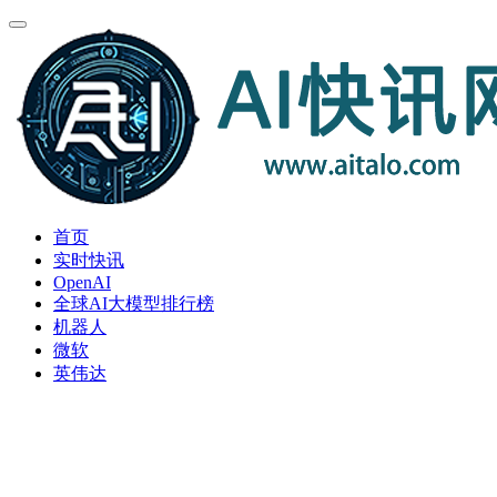
首页
实时快讯
OpenAI
全球AI大模型排行榜
机器人
微软
英伟达