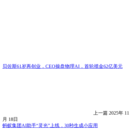
贝佐斯61岁再创业，CEO操盘物理AI，首轮揽金62亿美元
上一篇
2025年 11
月 18日
蚂蚁集团AI助手“灵光”上线，30秒生成小应用