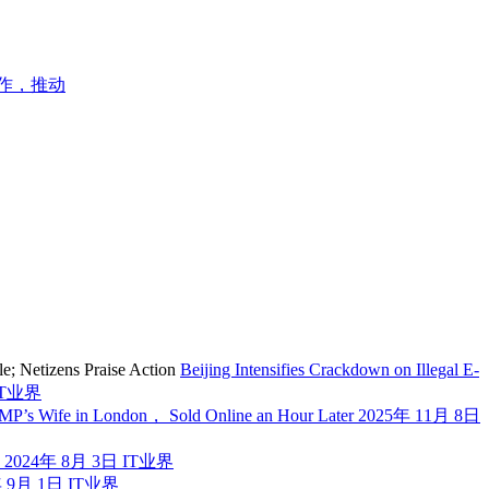
作，推动
Beijing Intensifies Crackdown on Illegal E-
IT业界
sh MP’s Wife in London， Sold Online an Hour Later
2025年 11月 8日
板
2024年 8月 3日
IT业界
年 9月 1日
IT业界