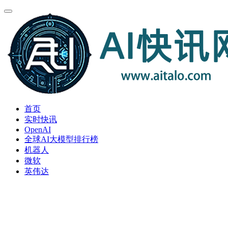
首页
实时快讯
OpenAI
全球AI大模型排行榜
机器人
微软
英伟达