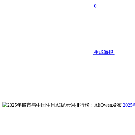
0
生成海报
202