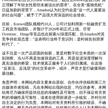
正理解了年轻女性那些未被说出的需求”。在全美“孤独危机”
日益加剧的背景下，Amadon认为社交约会是“这一代人最紧迫
的社会问题”，赋予了产品强大而深远的社会使命。
目前，Known团队规模约10人，公司计划利用新一轮融资扩充
工程及市场团队，并预计于2026年初正式上线。尽管
Overtone、Hinge等竞品也在探索AI深度匹配，但Amadon对其
竞争持欢迎态度：“这表明行业终于意识到：是时候告别滑屏
时代了。”
这不仅是一次产品层面的创新，更是对数字社交本质的一次深
刻洞察。当AI不再是加速筛选的工具，而是促进深度理解与
真实连接的桥梁，技术便真正服务于人们的归属感。在这场
“反算法、反浅层”的社交革命中，或许，声音才是打破僵局的
最佳解。
免责声明：本网站内容主要来自原创、合作伙伴供稿和第三方
自媒体作者投稿，凡在本网站出现的信息，均仅供参考。本网
站将尽力确保所提供信息的准确性及可靠性，但不保证有关资
料的准确性及可靠性，读者在使用前请进一步核实，并对任何
自主决定的行为负责。本网站对有关资料所引致的错误、不确
或遗漏，概不负任何法律责任。任何单位或个人认为本网站中