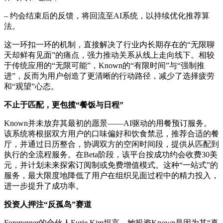
– 约会结束后的反馈，将回流至AI系统，以持续优化推荐算
法。
这一环扣一环的机制，直接解决了行业内长期存在的“无限聊
天却鲜有见面”的痛点，强力推动关系从线上走向线下。相较
于传统应用的“无限可能”，Known的“有限时间”与“强制推
进”，反而为用户创造了更清晰的行动路径，减少了选择疲劳
和“观望”心态。
不止于匹配，更包揽“餐饭与日程”
Known并未放弃其最初的愿景——AI驱动的用餐预订服务。
该系统将根据双方用户的口味偏好和饮食禁忌，推荐合适的餐
厅，并通过日历整合，协调双方的空闲时间段，提供从匹配到
执行的全流程服务。在Beta阶段，该平台按成功约会收费30美
元，并计划未来探索订阅制或免费增值模式。这种“一站式”的
服务，最大限度地降低了用户在组织见面过程中的精力投入，
进一步提升了成功率。
投资人押注“反孤岛”赛道
Forerunner的合伙人Eurie Kim坦言，她投资Known是因为其“真