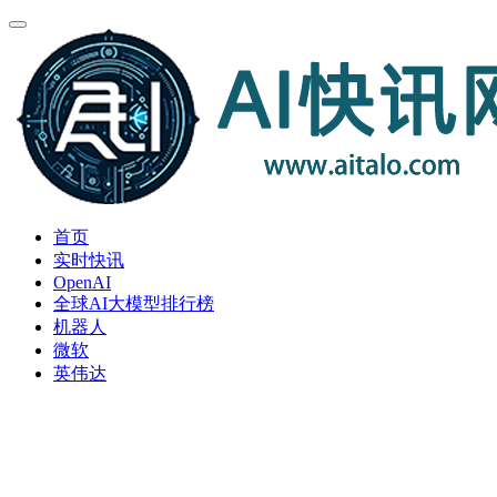
首页
实时快讯
OpenAI
全球AI大模型排行榜
机器人
微软
英伟达