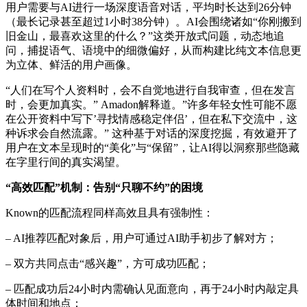
用户需要与AI进行一场深度语音对话，平均时长达到26分钟
（最长记录甚至超过1小时38分钟）。AI会围绕诸如“你刚搬到
旧金山，最喜欢这里的什么？”这类开放式问题，动态地追
问，捕捉语气、语境中的细微偏好，从而构建比纯文本信息更
为立体、鲜活的用户画像。
“人们在写个人资料时，会不自觉地进行自我审查，但在发言
时，会更加真实。” Amadon解释道。”许多年轻女性可能不愿
在公开资料中写下’寻找情感稳定伴侣’，但在私下交流中，这
种诉求会自然流露。” 这种基于对话的深度挖掘，有效避开了
用户在文本呈现时的“美化”与“保留”，让AI得以洞察那些隐藏
在字里行间的真实渴望。
“高效匹配”机制：告别“只聊不约”的困境
Known的匹配流程同样高效且具有强制性：
– AI推荐匹配对象后，用户可通过AI助手初步了解对方；
– 双方共同点击“感兴趣”，方可成功匹配；
– 匹配成功后24小时内需确认见面意向，再于24小时内敲定具
体时间和地点；