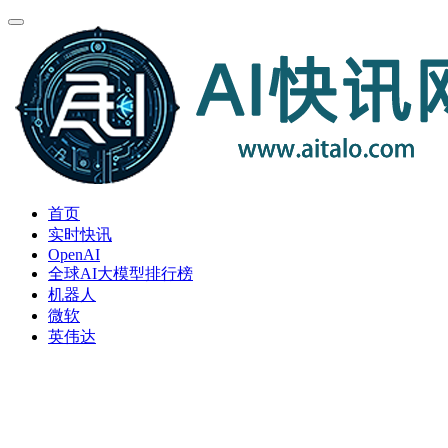
首页
实时快讯
OpenAI
全球AI大模型排行榜
机器人
微软
英伟达