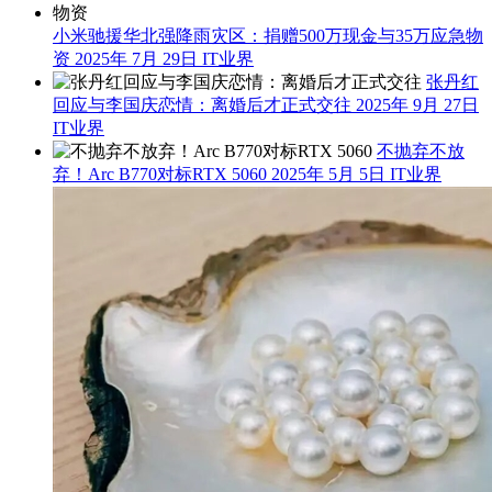
小米驰援华北强降雨灾区：捐赠500万现金与35万应急物
资
2025年 7月 29日
IT业界
张丹红
回应与李国庆恋情：离婚后才正式交往
2025年 9月 27日
IT业界
不抛弃不放
弃！Arc B770对标RTX 5060
2025年 5月 5日
IT业界