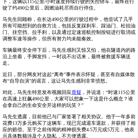
下，这辆以115公里/小时速度持续行驶的失控轿车，最终在行
驶了约490公里后，因燃油耗尽而自行停住。
马先生回顾称，在长达490公里的行驶过程中，他尝试了几乎
所有可能想到的自救方法，包括反复踩刹车、踩油门、松抬油
门、挂空挡、拉手刹，以及通过定速巡航控制按钮进行取消或
调整车速等操作，但所有努力均未能奏效。
车辆最终安全停下后，马先生感到又惊又怕，他在隧道内的路
沿上坐着，手脚发抖，一时说不出话来，最终被救援车辆送
走。
近日，部分网友对这起“离奇”事件表示怀疑，甚至有自媒体散
布“自导自演”的谣言，这让马先生感到非常愤怒。
对此，马先生特意发布视频回应
质疑
，并说道：“时速115公里
在高速上狂飙490公里，大家可以想象一下这是什么概念？谁
会拿自己的生命安全开这样的玩笑？”
马先生透露，目前他已与厂家签署了相关协议。他于一年多前
花费13万多元购买了这辆车，现已完成退车退款，并获得了相
应的赔偿。至于之前传闻的精神损失费4.5万元或5万元，他表
示具体数额涉及个人隐私，不方便透露。