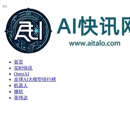
首页
实时快讯
OpenAI
全球AI大模型排行榜
机器人
微软
英伟达