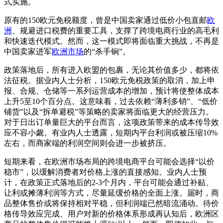
式实施。
原有的150欧元免税额度，曾是中国卖家通过低价小包直邮
欧
洲
、规避进口税费的重要工具，支撑了跨境电商行业的高毛利
和快速迭代模式。然而，这一模式即将面临重大挑战，不再是
中国卖家进军
欧洲市场
的“杀手锏”。
政策落地后，所有进入欧盟的包裹，无论其价值多少，都将依
法征税。据业内人士分析，150欧元免税政策的取消，加上申
报、合规、仓储等一系列运营成本的增加，预计将使整体成本
上升5至10个百分点。这意味着，过去依赖“薄利多销”、“低价
铺货”以及“拆单避税”等策略的卖家将面临更大的经营压力。
对于日出订单量巨大的平台而言，这项政策带来的成本传导效
应不容小觑。有业内人士透露，短期内平台利润或被压缩10%
左右，而商家端的利润空间则会进一步被挤压。
短期来看，在欧洲市场布局的跨境电商平台可能会选择“以价
稳市”，以缓解消费者对价格上涨的直接感知。业内人士预
计，在政策正式落地后的2-3个月内，平台可能会通过补贴、
让利或摊薄利润等方式，尽量延缓价格的全面上涨。届时，商
品整体售价或将保持相对平稳，但利润端已然暗流涌动。待价
格传导效应完成、用户对新的价格体系形成再认知后，欧洲区