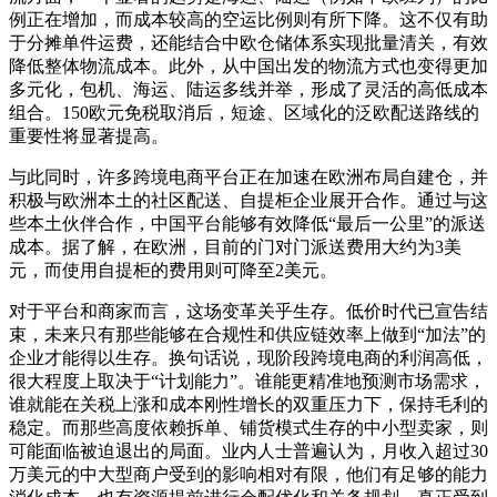
例正在增加，而成本较高的空运比例则有所下降。这不仅有助
于分摊单件运费，还能结合中欧仓储体系实现批量清关，有效
降低整体物流成本。此外，从中国出发的物流方式也变得更加
多元化，包机、海运、陆运多线并举，形成了灵活的高低成本
组合。150欧元免税取消后，短途、区域化的泛欧配送路线的
重要性将显著提高。
与此同时，许多跨境电商平台正在加速在欧洲布局自建仓，并
积极与欧洲本土的社区配送、自提柜企业展开合作。通过与这
些本土伙伴合作，中国平台能够有效降低“最后一公里”的派送
成本。据了解，在欧洲，目前的门对门派送费用大约为3美
元，而使用自提柜的费用则可降至2美元。
对于平台和商家而言，这场变革关乎生存。低价时代已宣告结
束，未来只有那些能够在合规性和供应链效率上做到“加法”的
企业才能得以生存。换句话说，现阶段跨境电商的利润高低，
很大程度上取决于“计划能力”。谁能更精准地预测市场需求，
谁就能在关税上涨和成本刚性增长的双重压力下，保持毛利的
稳定。而那些高度依赖拆单、铺货模式生存的中小型卖家，则
可能面临被迫退出的局面。业内人士普遍认为，月收入超过30
万美元的中大型商户受到的影响相对有限，他们有足够的能力