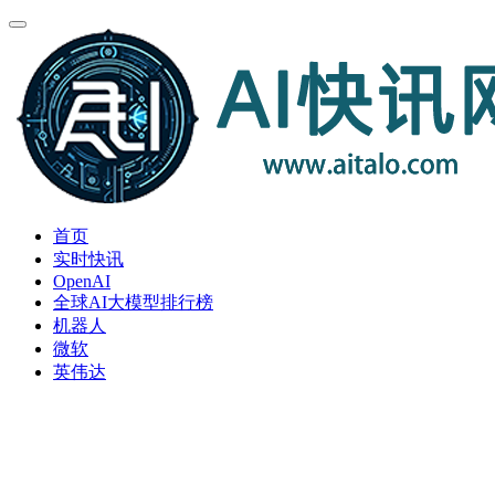
首页
实时快讯
OpenAI
全球AI大模型排行榜
机器人
微软
英伟达