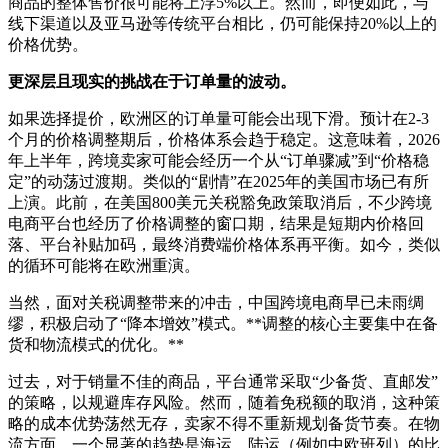
商品的整体售价很可能将上浮5%以上。然而，即便如此，与
线下渠道以及亚马逊等传统平台相比，仍可能保持20%以上的
价格优势。
更深层且现实的挑战在于订单量的波动。
如果选择提价，欧洲区的订单量可能会出现下滑。预计在2-3
个月的价格调整期后，价格体系会趋于稳定。这意味着，2026
年上半年，跨境卖家可能会经历一个从“订单骤减”到“价格稳
定”的动荡过渡期。类似的“剧情”在2025年的美国市场已有所
上演。此前，在美国800美元关税豁免政策取消后，不少跨境
电商平台也经历了价格调整的窗口期，结果是短期内价格回
落、平台补贴加码，最终消费端价格体系再平衡。如今，类似
的循环可能将在欧洲重演。
当然，面对关税调整带来的冲击，中国跨境电商早已未雨绸
缪，积极启动了“降本增效”模式。**调整的核心主要集中在备
货和物流模式的优化。**
过去，对于销量不佳的商品，平台通常采取“少备货、直邮发”
的策略，以规避库存风险。然而，随着免税额的取消，这种策
略的成本优势荡然无存，卖家不得不重新规划备货节奏。在物
流方面，一个显著的趋势是海运、陆运（例如中欧班列）的比