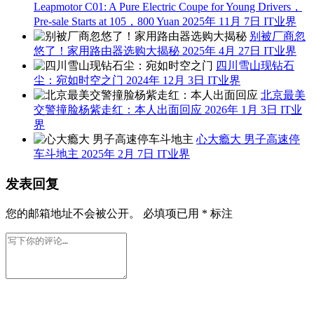
Leapmotor C01: A Pure Electric Coupe for Young Drivers，
Pre-sale Starts at 105，800 Yuan
2025年 11月 7日
IT业界
别被厂商忽
悠了！家用路由器选购大揭秘
2025年 4月 27日
IT业界
四川雪山现钻石
尘：宛如时空之门
2024年 12月 3日
IT业界
北京最美
交警撞脸杨紫走红：本人出面回应
2026年 1月 3日
IT业
界
心大瘾大 男子高速停
车斗地主
2025年 2月 7日
IT业界
发表回复
您的邮箱地址不会被公开。
必填项已用
*
标注