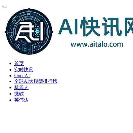
首页
实时快讯
OpenAI
全球AI大模型排行榜
机器人
微软
英伟达