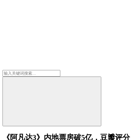
《阿凡达3》内地票房破5亿，豆瓣评分