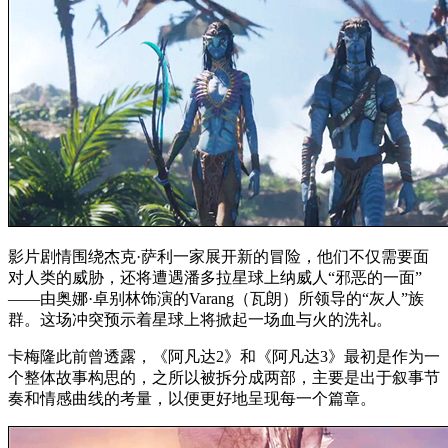
影片剧情围绕杰克·萨利一家展开新的冒险，他们不仅需要面
对人类的威胁，还将遭遇潘多拉星球上纳威人“邪恶的一面”
——由奥娜·卓别林饰演的Varang（瓦朗）所领导的“灰人”族
群。这场冲突预示着星球上将掀起一场血与火的洗礼。
卡梅隆此前曾透露，《阿凡达2》和《阿凡达3》最初是作为一
个整体故事构思的，之所以被拆分成两部，主要是出于叙事节
奏和情感曲线的考量，以便更好地呈现每一个篇章。