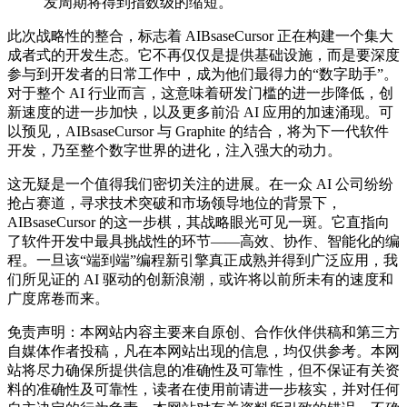
发周期将得到指数级的缩短。
此次战略性的整合，标志着 AIBsaseCursor 正在构建一个集大
成者式的开发生态。它不再仅仅是提供基础设施，而是要深度
参与到开发者的日常工作中，成为他们最得力的“数字助手”。
对于整个 AI 行业而言，这意味着研发门槛的进一步降低，创
新速度的进一步加快，以及更多前沿 AI 应用的加速涌现。可
以预见，AIBsaseCursor 与 Graphite 的结合，将为下一代软件
开发，乃至整个数字世界的进化，注入强大的动力。
这无疑是一个值得我们密切关注的进展。在一众 AI 公司纷纷
抢占赛道，寻求技术突破和市场领导地位的背景下，
AIBsaseCursor 的这一步棋，其战略眼光可见一斑。它直指向
了软件开发中最具挑战性的环节——高效、协作、智能化的编
程。一旦该“端到端”编程新引擎真正成熟并得到广泛应用，我
们所见证的 AI 驱动的创新浪潮，或许将以前所未有的速度和
广度席卷而来。
免责声明：本网站内容主要来自原创、合作伙伴供稿和第三方
自媒体作者投稿，凡在本网站出现的信息，均仅供参考。本网
站将尽力确保所提供信息的准确性及可靠性，但不保证有关资
料的准确性及可靠性，读者在使用前请进一步核实，并对任何