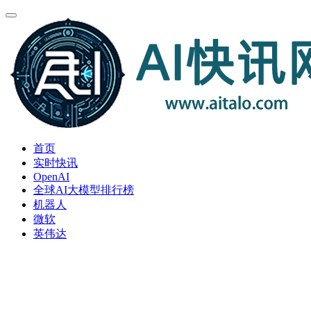
首页
实时快讯
OpenAI
全球AI大模型排行榜
机器人
微软
英伟达