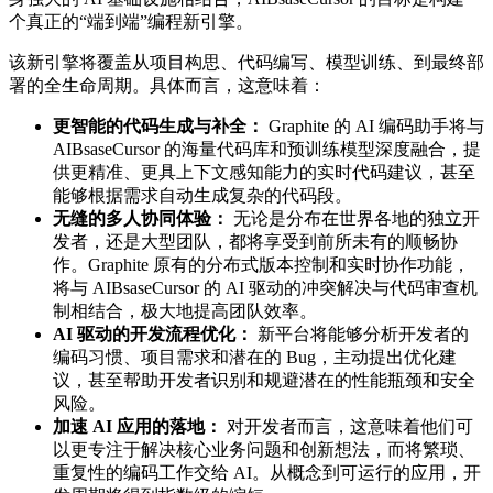
个真正的“端到端”编程新引擎。
该新引擎将覆盖从项目构思、代码编写、模型训练、到最终部
署的全生命周期。具体而言，这意味着：
更智能的代码生成与补全：
Graphite 的 AI 编码助手将与
AIBsaseCursor 的海量代码库和预训练模型深度融合，提
供更精准、更具上下文感知能力的实时代码建议，甚至
能够根据需求自动生成复杂的代码段。
无缝的多人协同体验：
无论是分布在世界各地的独立开
发者，还是大型团队，都将享受到前所未有的顺畅协
作。Graphite 原有的分布式版本控制和实时协作功能，
将与 AIBsaseCursor 的 AI 驱动的冲突解决与代码审查机
制相结合，极大地提高团队效率。
AI 驱动的开发流程优化：
新平台将能够分析开发者的
编码习惯、项目需求和潜在的 Bug，主动提出优化建
议，甚至帮助开发者识别和规避潜在的性能瓶颈和安全
风险。
加速 AI 应用的落地：
对开发者而言，这意味着他们可
以更专注于解决核心业务问题和创新想法，而将繁琐、
重复性的编码工作交给 AI。从概念到可运行的应用，开