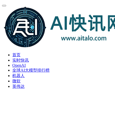
首页
实时快讯
OpenAI
全球AI大模型排行榜
机器人
微软
英伟达