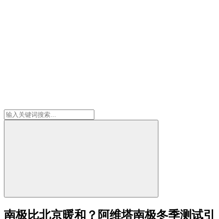
南极比北京暖和？阿维塔南极冬季测试引