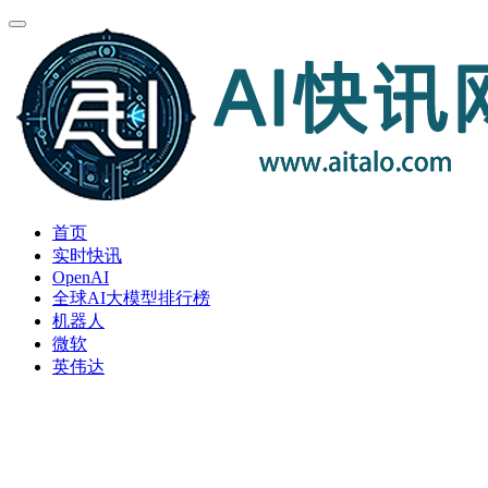
首页
实时快讯
OpenAI
全球AI大模型排行榜
机器人
微软
英伟达