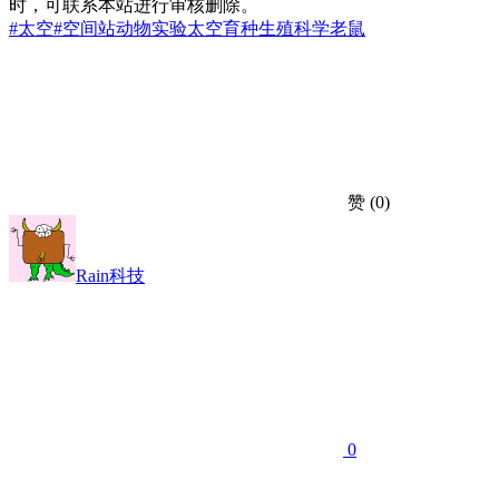
时，可联系本站进行审核删除。
#太空
#空间站
动物实验
太空育种
生殖科学
老鼠
赞
(0)
Rain科技
0