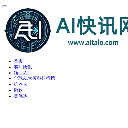
首页
实时快讯
OpenAI
全球AI大模型排行榜
机器人
微软
英伟达