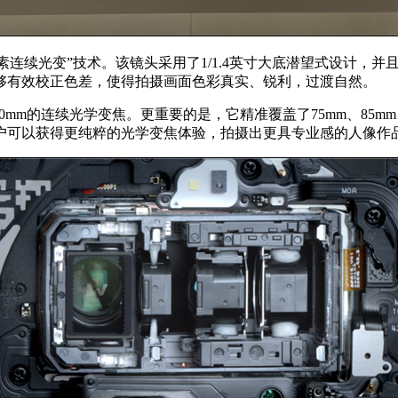
亿像素连续光变”技术。该镜头采用了1/1.4英寸大底潜望式设计，
够有效校正色差，使得拍摄画面色彩真实、锐利，过渡自然。
00mm的连续光学变焦。更重要的是，它精准覆盖了75mm、85m
户可以获得更纯粹的光学变焦体验，拍摄出更具专业感的人像作