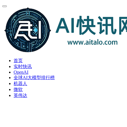
首页
实时快讯
OpenAI
全球AI大模型排行榜
机器人
微软
英伟达