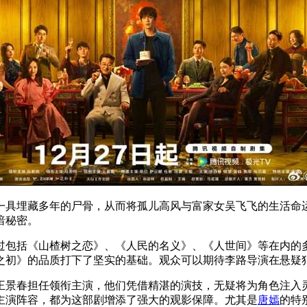
一具埋藏多年的尸骨，从而将孤儿高风与富家女吴飞飞的生活命
暗秘密。
过包括《山楂树之恋》、《人民的名义》、《人世间》等在内的
之初》的品质打下了坚实的基础。观众可以期待李路导演在悬疑
王景春担任领衔主演，他们凭借精湛的演技，无疑将为角色注入
主演阵容，都为这部剧增添了强大的观影保障。尤其是
唐嫣
的特