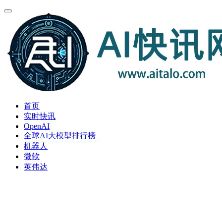
首页
实时快讯
OpenAI
全球AI大模型排行榜
机器人
微软
英伟达