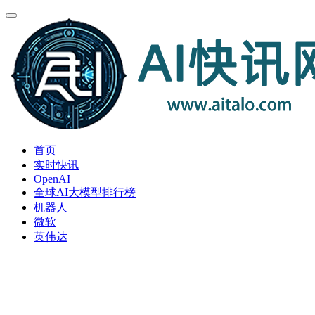
首页
实时快讯
OpenAI
全球AI大模型排行榜
机器人
微软
英伟达