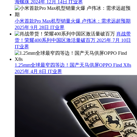
海螺珠
2024年 12月 14日
IT业界
小米首款Pro Max机型销量火爆 卢伟冰：需求远超预期
2025年 9月 28日
IT业界
肖战带
货！荣耀400系列中国区激活量破百万
2025年 7月 10日
IT业界
1.25mm全球最窄四等边！国产天马供屏OPPO Find X8s
2025年 4月 8日
IT业界