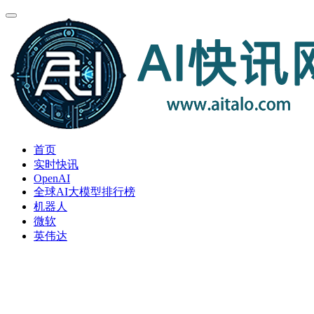
首页
实时快讯
OpenAI
全球AI大模型排行榜
机器人
微软
英伟达