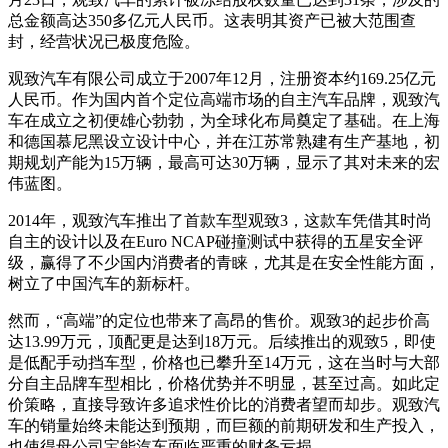
总金额高达350多亿元人民币。这表明其资产已被大范围查
封，经营状况已极度危险。
观致汽车有限公司成立于2007年12月，注册资本约169.25亿元
人民币。作为国内首个定位高端市场的自主汽车品牌，观致汽
车在成立之初便雄心勃勃，为全球化布局奠定了基础。在上海
和德国慕尼黑设立设计中心，并在江苏常熟建有生产基地，初
期规划产能为15万辆，最高可达30万辆，显示了其对未来的宏
伟蓝图。
2014年，观致汽车推出了首款车型观致3，这款车凭借其时尚
自主的设计以及在Euro NCAP碰撞测试中获得的五星安全评
级，赢得了不少国内消费者的青睐，尤其是在安全性能方面，
树立了中国汽车的新标杆。
然而，“高端”的定位也带来了高昂的售价。观致3的起步价高
达13.99万元，顶配更是达到18万元。后续推出的观致5，即使
是低配手动挡车型，价格也已攀升至14万元，这在当时与大部
分自主品牌车型相比，价格优势并不明显，甚至过高。如此定
价策略，直接导致许多追求性价比的消费者望而却步。观致汽
车的销量始终未能达到预期，而巨额的前期研发和生产投入，
也使得母公司宝能汽车面临严重的财务亏损。