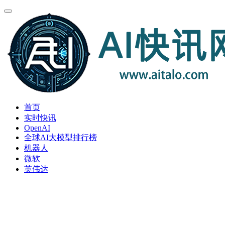
首页
实时快讯
OpenAI
全球AI大模型排行榜
机器人
微软
英伟达