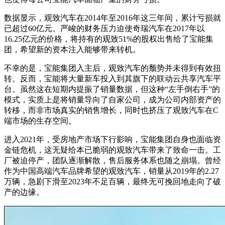
数据显示，观致汽车在2014年至2016年这三年间，累计亏损就
已超过60亿元。严峻的财务压力迫使奇瑞汽车在2017年以
16.25亿元的价格，将持有的观致51%的股权出售给了宝能集
团，希望新的资本注入能够带来转机。
不幸的是，宝能集团入主后，观致汽车的颓势并未得到有效扭
转。反而，宝能将大量新车投入到其旗下的联动云共享汽车平
台。虽然这在短期内提振了销量数据，但这种“左手倒右手”的
模式，实质上是将销量导向了自家公司，成为公司内部资产的
转移，而非市场真实的销售增长，同时也挤压了观致汽车在C
端市场的生存空间。
进入2021年，受房地产市场下行影响，宝能集团自身也面临资
金链危机，这无疑给本已脆弱的观致汽车带来了致命一击。工
厂被迫停产，团队逐渐解散，售后服务体系也随之崩塌。曾经
作为中国高端汽车品牌希望的观致汽车，销量从2019年的2.27
万辆，急剧下滑至2023年不足百辆，最终无可挽回地走向了破
产的边缘。