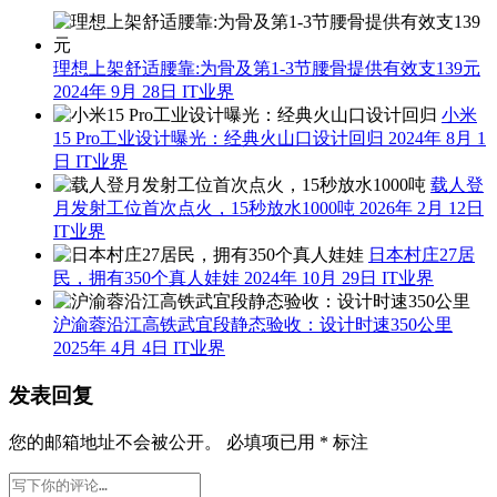
理想上架舒适腰靠:为骨及第1-3节腰骨提供有效支139元
2024年 9月 28日
IT业界
小米
15 Pro工业设计曝光：经典火山口设计回归
2024年 8月 1
日
IT业界
载人登
月发射工位首次点火，15秒放水1000吨
2026年 2月 12日
IT业界
日本村庄27居
民，拥有350个真人娃娃
2024年 10月 29日
IT业界
沪渝蓉沿江高铁武宜段静态验收：设计时速350公里
2025年 4月 4日
IT业界
发表回复
您的邮箱地址不会被公开。
必填项已用
*
标注