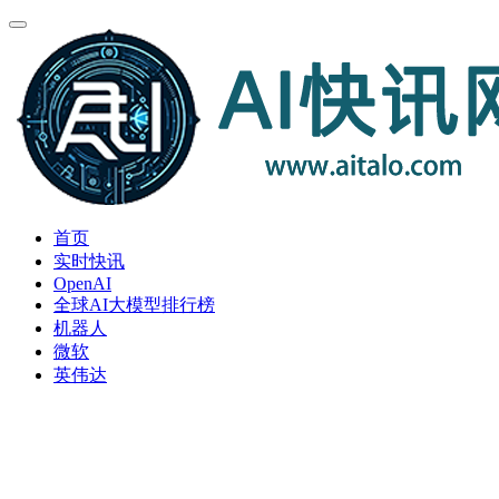
首页
实时快讯
OpenAI
全球AI大模型排行榜
机器人
微软
英伟达