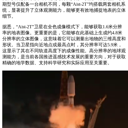
期型号仅配备一台相机不同，每颗“Aist-2T”均搭载两套相机系
统，显著提升了立体观测能力，能够更有效地捕捉地表的立体
细节。
据悉，“Aist-2T”卫星在全色成像模式下，能够获取1.6米分辨
率的地表图像。更重要的是，它能够在此基础上生成约4.8米
分辨率的立体图像，这意味着它可以测量出地物的三维高度和
形状。当卫星指向近地点或最高点时，其分辨率可达5.9米，
这显示了其在不同轨道高度下的成像性能。高分辨率的地球观
测能力，是当前各国推进遥感技术发展的重要方向，对于获取
精确的地学数据、支持科学研究和实际应用至关重要。