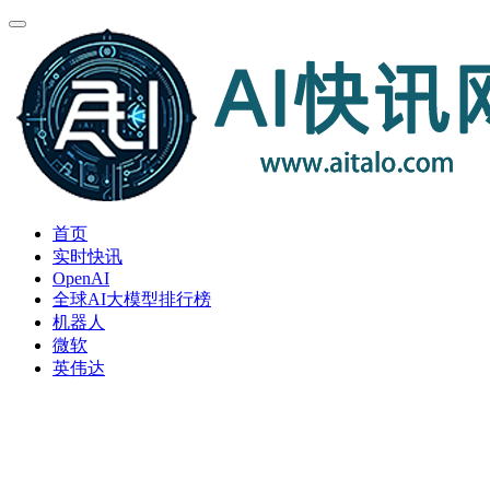
首页
实时快讯
OpenAI
全球AI大模型排行榜
机器人
微软
英伟达