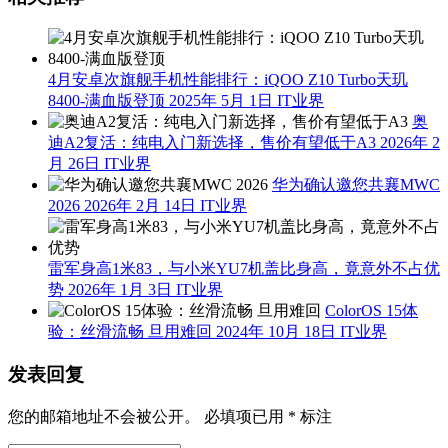
4月安卓次旗舰手机性能排行：iQOO Z10 Turbo天玑
8400-满血版登顶
2025年 5月 1日
IT业界
奥
迪A2复活：纯电入门新选择，售价有望低于A3
2026年 2
月 26日
IT业界
华为确认邀您共襄MWC
2026
2026年 2月 14日
IT业界
雷军身高1米83，与小米YU7机盖比身高，竟意外不占优
势
2026年 1月 3日
IT业界
ColorOS 15体
验：丝滑流畅 旦用难回
2024年 10月 18日
IT业界
发表回复
您的邮箱地址不会被公开。
必填项已用
*
标注