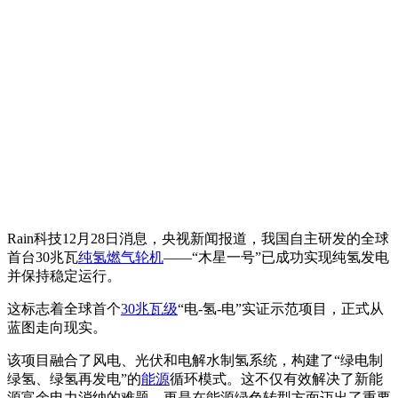
Rain科技12月28日消息，央视新闻报道，我国自主研发的全球
首台30兆瓦
纯氢燃气轮机
——“木星一号”已成功实现纯氢发电
并保持稳定运行。
这标志着全球首个
30兆瓦级
“电-氢-电”实证示范项目，正式从
蓝图走向现实。
该项目融合了风电、光伏和电解水制氢系统，构建了“绿电制
绿氢、绿氢再发电”的
能源
循环模式。这不仅有效解决了新能
源富余电力消纳的难题，更是在能源绿色转型方面迈出了重要