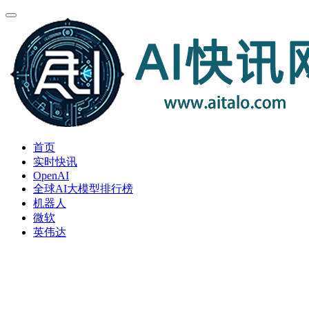
首页
实时快讯
OpenAI
全球AI大模型排行榜
机器人
微软
英伟达