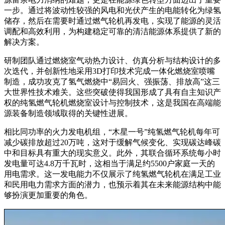
一步。通过将波动性较强的风电和光伏产生的电能转化为绿氢
储存，然后在需要时通过燃气轮机再发电，实现了能源的灵活
调配和高效利用，为构建稳定可靠的清洁能源体系提供了新的
解决方案。
研制团队通过燃烧室气动热力设计、仿真分析与结构设计的多
次迭代，并创新性地采用3D打印技术完成一体化燃烧室喷嘴
制造，成功攻克了氢气燃烧中“易回火、强振荡、排放高”这三
大世界性技术难关。这些突破使得我国形成了具有自主知识产
权的纯氢燃气轮机燃烧室设计与控制技术，这是我国在高端能
源装备制造领域取得的关键性进展。
相比同功率的火力发电机组，“木星一号”纯氢燃气轮机每年可
减少碳排放超过20万吨，这对于缓解气候变化、实现碳达峰碳
中和目标具有重大的现实意义。此外，其联合循环系统每小时
发电量可达4.8万千瓦时，这相当于满足约5500户家庭一天的
用电需求。这一发电能力不仅展示了纯氢燃气轮机在满足工业
和民用电力需求方面的潜力，也预示着其在未来能源结构中能
够扮演更加重要的角色。