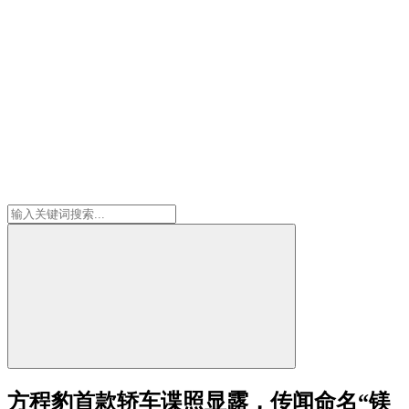
方程豹首款轿车谍照显露，传闻命名“镁