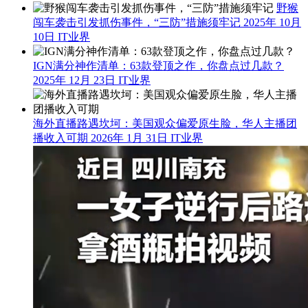
野猴
闯车袭击引发抓伤事件，“三防”措施须牢记
2025年 10月
10日
IT业界
IGN满分神作清单：63款登顶之作，你盘点过几款？
2025年 12月 23日
IT业界
海外直播路遇坎坷：美国观众偏爱原生脸，华人主播团
播收入可期
2026年 1月 31日
IT业界