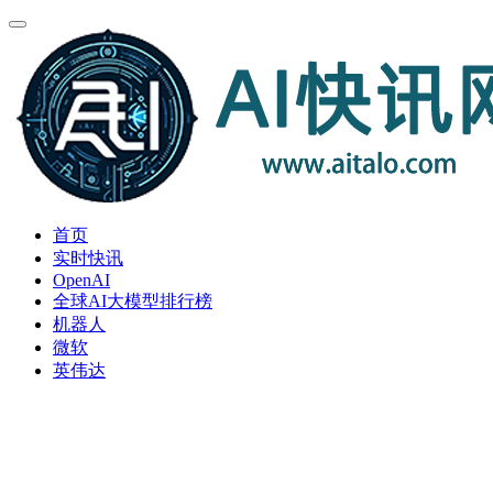
首页
实时快讯
OpenAI
全球AI大模型排行榜
机器人
微软
英伟达