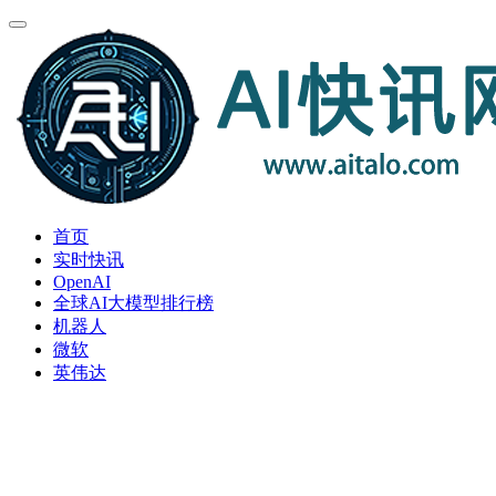
首页
实时快讯
OpenAI
全球AI大模型排行榜
机器人
微软
英伟达