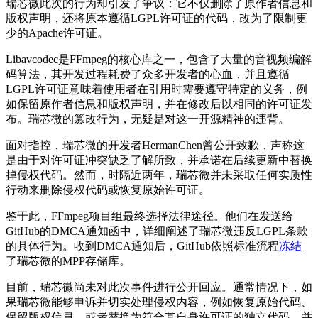
瑞芯微此次的行为却引发了争议：它不仅删除了原作者信息和
版权声明，还将原本遵循LGPL许可证的代码，改为了限制更
少的Apache许可证。
Libavcodec是FFmpeg的核心库之一，包含了大量的音视频编解
码算法，其开发过程耗费了众多开发者的心血，并且遵循
LGPL许可证意味着使用者在引用时需要遵守特定的义务，例
如保留原作者信息和版权声明，并在修改后以相同的许可证发
布。瑞芯微的篡改行为，无疑是对这一开源精神的违背。
面对指控，瑞芯微的开发者HermanChen曾公开致歉，声称这
是由于对许可证冲突缺乏了解所致，并承诺在后续更新中替换
掉侵权代码。然而，时隔近两年，瑞芯微并未采取任何实质性
行动来删除侵权代码或恢复原始许可证。
鉴于此，FFmpeg项目组最终选择法律途径。他们在发送给
GitHub的DMCA通知函中，详细阐述了瑞芯微违反LGPL条款
的具体行为。收到DMCA通知后，GitHub依照标准流程
冻结
了瑞芯微的MPP存储库。
目前，瑞芯微尚未对此次事件进行公开回应。通常情况下，如
果瑞芯微能够申诉并切实处理侵权内容，例如恢复原始代码、
保留版权信息，或者替换为符合其自身许可证的独立代码，并