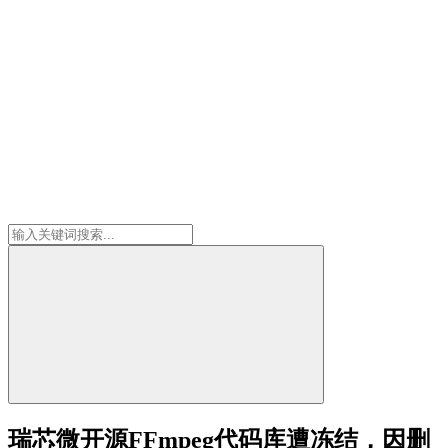
瑞芯微开源FFmpeg代码库遭冻结，因删