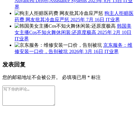
BYD’s “Heavenly Eye” Models Surpass 1.2 Million
Cumulative Sales， 87% of Domestic Models Feature
Advanced Driver-Assistance Systems
2025年 8月 13日
IT业
界
狗主人拒赔医
药费 网友批其冷血应严惩
2025年 7月 16日
IT业界
韩国美
女主播Cos不知火舞休闲装:还原度极高
2025年 2月 10日
IT业界
京东服务：维
修安装一口价，告别被坑
2026年 3月 16日
IT业界
发表回复
您的邮箱地址不会被公开。
必填项已用
*
标注