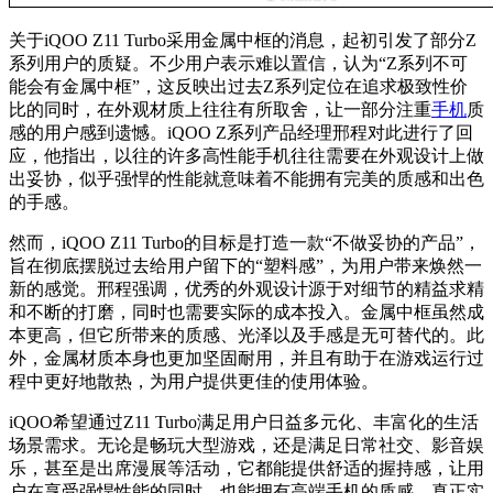
关于iQOO Z11 Turbo采用金属中框的消息，起初引发了部分Z
系列用户的质疑。不少用户表示难以置信，认为“Z系列不可
能会有金属中框”，这反映出过去Z系列定位在追求极致性价
比的同时，在外观材质上往往有所取舍，让一部分注重
手机
质
感的用户感到遗憾。iQOO Z系列产品经理邢程对此进行了回
应，他指出，以往的许多高性能手机往往需要在外观设计上做
出妥协，似乎强悍的性能就意味着不能拥有完美的质感和出色
的手感。
然而，iQOO Z11 Turbo的目标是打造一款“不做妥协的产品”，
旨在彻底摆脱过去给用户留下的“塑料感”，为用户带来焕然一
新的感觉。邢程强调，优秀的外观设计源于对细节的精益求精
和不断的打磨，同时也需要实际的成本投入。金属中框虽然成
本更高，但它所带来的质感、光泽以及手感是无可替代的。此
外，金属材质本身也更加坚固耐用，并且有助于在游戏运行过
程中更好地散热，为用户提供更佳的使用体验。
iQOO希望通过Z11 Turbo满足用户日益多元化、丰富化的生活
场景需求。无论是畅玩大型游戏，还是满足日常社交、影音娱
乐，甚至是出席漫展等活动，它都能提供舒适的握持感，让用
户在享受强悍性能的同时，也能拥有高端手机的质感，真正实