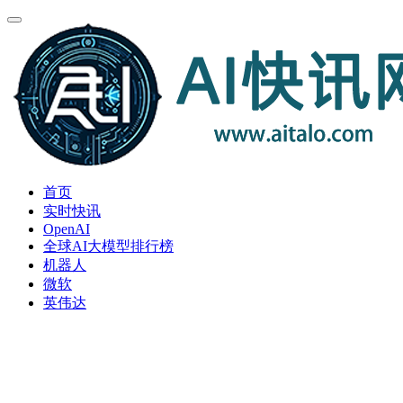
首页
实时快讯
OpenAI
全球AI大模型排行榜
机器人
微软
英伟达