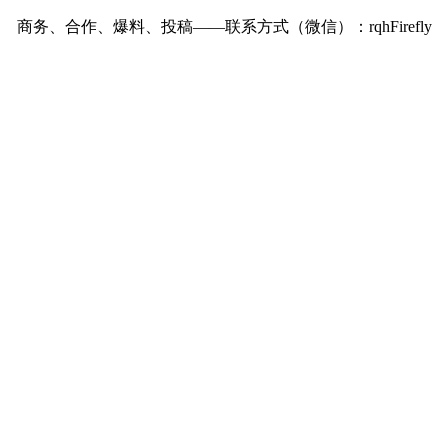
版权所有 © 2024 AI快讯网 版权所有
黔ICP备2023002917号-3
号
Powered by 腾讯云
商务、合作、爆料、投稿——联系方式（微信）：rqhFirefly