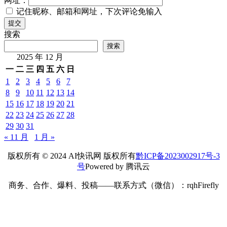
网址：
记住昵称、邮箱和网址，下次评论免输入
提交
搜索
搜索
2025 年 12 月
一
二
三
四
五
六
日
1
2
3
4
5
6
7
8
9
10
11
12
13
14
15
16
17
18
19
20
21
22
23
24
25
26
27
28
29
30
31
« 11 月
1 月 »
版权所有 © 2024 AI快讯网 版权所有
黔ICP备2023002917号-3
号
Powered by 腾讯云
商务、合作、爆料、投稿——联系方式（微信）：rqhFirefly