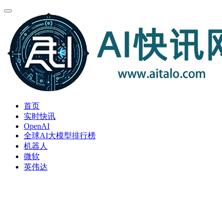
首页
实时快讯
OpenAI
全球AI大模型排行榜
机器人
微软
英伟达