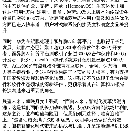
的生态伙伴的鼎力支持，鸿蒙（HarmonyOS）生态体验正加
速从“可用”迈向“好用”。目前，鸿蒙5.0及以上版本的终端设备
数量已突破3600万台。这表明鸿蒙生态在用户普及和体验优化
方面已进入快车道，用户对鸿蒙系统的接受度和满意度显著提
升。
同时，华为在鲲鹏处理器和昇腾AI计算平台上也取得了长足
发展。鲲鹏生态已汇聚了超过6800家合作伙伴和380万开发
者，而昇腾AI计算平台则吸引了超过3000家合作伙伴和400万
开发者。此外，openEuler操作系统累计装机量已超过1600万
套。Atlas900超节点规模化部署在互联网、金融、运营商、电
力等关键行业，为这些行业构建了坚实的算力根基，有力支撑
了国家经济发展和数字化转型。这些数据不仅体现了华为在硬
件和软件生态领域的深耕细作，更预示着其在计算和AI领域
扮演着越来越重要的角色。
展望未来，孟晚舟女士强调：“面向未来，智能化变革浪潮奔
涌，这是我们面临的长期战略机遇。从战略方向到战场胜利的
这条道路，遍布暗礁与险阻，但我们别无选择，唯有迎难而
上。”这番话语充满了决断和远见，表明华为已做好充分准
备，迎接智能化时代带来的挑战与机遇，并坚定地选择以积极