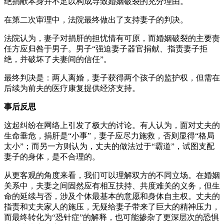
绝捐献本身并不足以构成导致婚姻破裂的充分理由。
在第二次审理中，法院最终做出了支持妻子的判决。
法院认为，妻子对捐肝的担忧情有可原，而婚姻破裂的主要责
任方应归咎于男子。男子“强迫妻子器官捐献、指责妻子拒
绝，并破坏了夫妻间的信任”。
最终判决是：两人离婚，妻子获得两个孩子的监护权，但需在
后续为前夫的医疗康复提供经济支持。
事后反思
这起纠纷在网络上引发了极大的讨论。有人认为，面对丈夫的
生命垂危，捐肝是“小事”，妻子应尽力施救，否则显得“格局
太小”；而另一方则认为，丈夫的做法过于“霸道”，试图支配
妻子的身体，是不合理的。
从更客观的角度来看，我们可以理解双方的不同立场。在婚姻
关系中，夫妻之间固然应有相互扶持、共度难关的义务，但生
命的延续与否，涉及个体最基本的意愿和身体自主权。丈夫的
指责和丈夫家人的施压，无疑给妻子带来了巨大的精神压力，
而最终转化为“恐针症”的解释，也可能掺杂了更深层次的恐惧