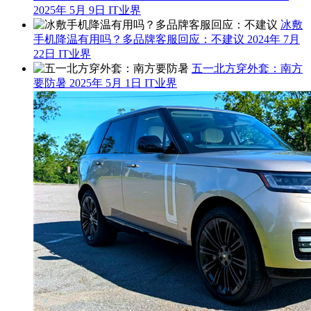
2025年 5月 9日
IT业界
冰敷
手机降温有用吗？多品牌客服回应：不建议
2024年 7月
22日
IT业界
五一北方穿外套：南方
要防暑
2025年 5月 1日
IT业界