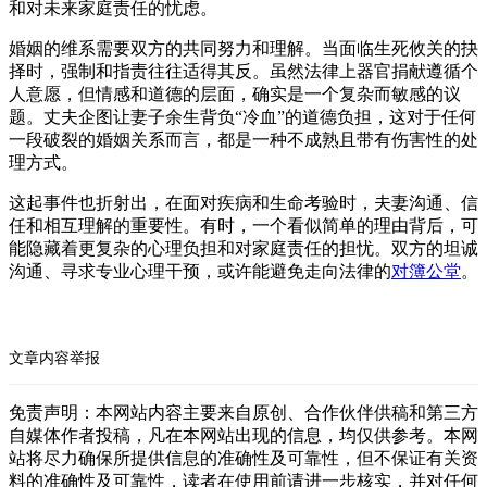
和对未来家庭责任的忧虑。
婚姻的维系需要双方的共同努力和理解。当面临生死攸关的抉
择时，强制和指责往往适得其反。虽然法律上器官捐献遵循个
人意愿，但情感和道德的层面，确实是一个复杂而敏感的议
题。丈夫企图让妻子余生背负“冷血”的道德负担，这对于任何
一段破裂的婚姻关系而言，都是一种不成熟且带有伤害性的处
理方式。
这起事件也折射出，在面对疾病和生命考验时，夫妻沟通、信
任和相互理解的重要性。有时，一个看似简单的理由背后，可
能隐藏着更复杂的心理负担和对家庭责任的担忧。双方的坦诚
沟通、寻求专业心理干预，或许能避免走向法律的
对簿公堂
。
文章内容举报
免责声明：本网站内容主要来自原创、合作伙伴供稿和第三方
自媒体作者投稿，凡在本网站出现的信息，均仅供参考。本网
站将尽力确保所提供信息的准确性及可靠性，但不保证有关资
料的准确性及可靠性，读者在使用前请进一步核实，并对任何