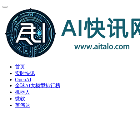
首页
实时快讯
OpenAI
全球AI大模型排行榜
机器人
微软
英伟达