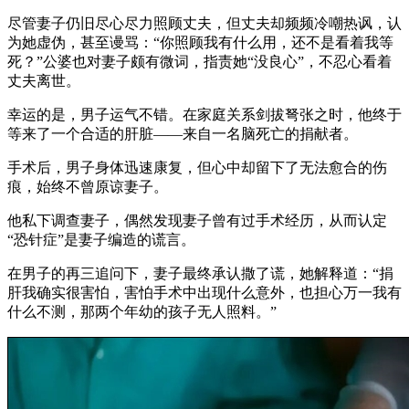
尽管妻子仍旧尽心尽力照顾丈夫，但丈夫却频频冷嘲热讽，认
为她虚伪，甚至谩骂：“你照顾我有什么用，还不是看着我等
死？”公婆也对妻子颇有微词，指责她“没良心”，不忍心看着
丈夫离世。
幸运的是，男子运气不错。在家庭关系剑拔弩张之时，他终于
等来了一个合适的肝脏——来自一名脑死亡的捐献者。
手术后，男子身体迅速康复，但心中却留下了无法愈合的伤
痕，始终不曾原谅妻子。
他私下调查妻子，偶然发现妻子曾有过手术经历，从而认定
“恐针症”是妻子编造的谎言。
在男子的再三追问下，妻子最终承认撒了谎，她解释道：“捐
肝我确实很害怕，害怕手术中出现什么意外，也担心万一我有
什么不测，那两个年幼的孩子无人照料。”