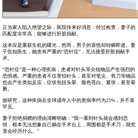
正当家人陷入绝望之际，医院传来好消息：经过检查，妻子的
匹配度非常高，能够进行肝脏捐献。
这本应是重获生机的曙光，然而，男子的喜悦却转瞬即逝。妻
子告知医生，她患有严重的“恐针症”，无法接受肝脏捐献手
术。
“恐针症”是一种心理疾病，患者对针头等尖锐物品产生强烈的
恐惧感。严重的患者不仅害怕针头，甚至对笔尖、剪刀等物品
也会产生类似反应，症状包括头晕、脸色苍白、紧张，甚至晕
厥。
据研究，这种疾病在全球成年人中的患病率约为25%，并不算
罕见。
妻子拒绝捐赠的理由清晰明确：“我一看到针头就会感到恐
惧，根本无法想象自己躺在手术台上，周围都是手术刀，我究
竟会经历什么。”