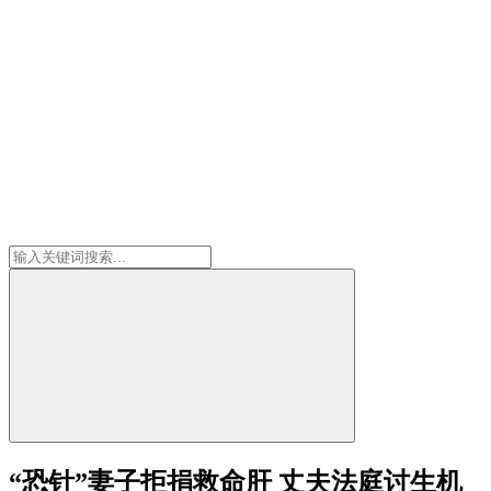
“恐针”妻子拒捐救命肝 丈夫法庭讨生机