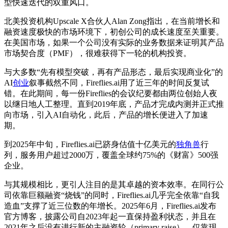
型快速迭代的双重风口。
北美投资机构Upscale X合伙人Alan Zong指出，在当前增长和
融资速度极快的市场环境下，初创公司的成长速度至关重要。
在美国市场，如果一个公司没有实际的业务数据来证明其产品
市场契合度（PMF），很难获得下一轮的机构投资。
与大多数“先有模型突破，再有产品形态，最后实现商业化”的
AI
创业
叙事截然不同，Fireflies.ai用了近三年的时间反复试
错。在此期间，每一份Fireflies的会议纪要都由两位创始人夜
以继日地人工整理。直到2019年底，产品才完成内测并正式推
向市场，引入AI自动化，此后，产品的增长便进入了加速
期。
到2025年中旬，Fireflies.ai已跻身估值十亿美元的
独角兽
行
列，服务用户超过2000万，覆盖全球约75%的《财富》500强
企业。
与其规模相比，更引人注目的是其卓越的资本效率。在同行公
司依靠巨额融资“烧钱”的同时，Fireflies.ai几乎完全依靠“自我
造血”支撑了近三位数的年增长。2025年6月，Fireflies.ai发布
官方博客，披露公司自2023年起一直保持盈利状态，并且在
2021年之后没有进行新的主融资轮（primary raise），仅靠现