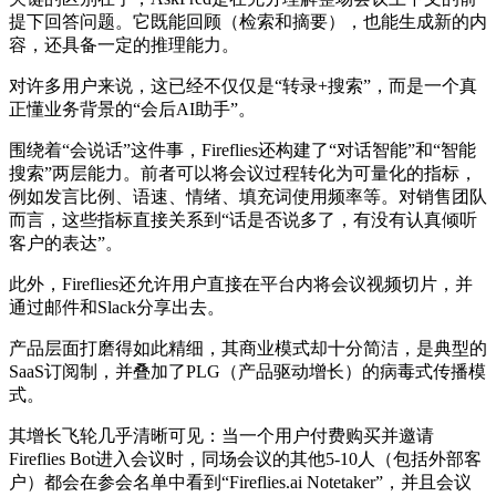
提下回答问题。它既能回顾（检索和摘要），也能生成新的内
容，还具备一定的推理能力。
对许多用户来说，这已经不仅仅是“转录+搜索”，而是一个真
正懂业务背景的“会后AI助手”。
围绕着“会说话”这件事，Fireflies还构建了“对话智能”和“智能
搜索”两层能力。前者可以将会议过程转化为可量化的指标，
例如发言比例、语速、情绪、填充词使用频率等。对销售团队
而言，这些指标直接关系到“话是否说多了，有没有认真倾听
客户的表达”。
此外，Fireflies还允许用户直接在平台内将会议视频切片，并
通过邮件和Slack分享出去。
产品层面打磨得如此精细，其商业模式却十分简洁，是典型的
SaaS订阅制，并叠加了PLG（产品驱动增长）的病毒式传播模
式。
其增长飞轮几乎清晰可见：当一个用户付费购买并邀请
Fireflies Bot进入会议时，同场会议的其他5-10人（包括外部客
户）都会在参会名单中看到“Fireflies.ai Notetaker”，并且会议