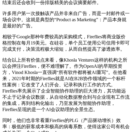
结束后还会收到一份排版精美的会议摘要邮件。
许多用户第一次接触该产品并非来自广告，而是一封邮件或一
场会议中。这就是典型的“Product as Marketing”：产品本身就
是最好的广告。
相较于Google那种年费较高的采购模式，Fireflies将商业版价
格控制在每月19美元。在硅谷，单个员工使用公司信用卡即可
完成支付，决策流程极大缩短，从而自然提高了渗透效率。
结合以上所有价值点来看，像Khosla Ventures这样的机构之所
以会押注Fireflies，便不难理解了。作为OpenAI的早期投资
方，Vinod Khosla一直强调“所有软件都将被AI重写”。在他看
来，2021年时期的Fireflies就是AI在B2B协作领域的一个标杆
性案例：它改变了人们开会、记录和执行工作的方式。
Fireflies率先展示了企业智能协作助理的巨大潜力，其功能远
不止于记录会议数据，从自动化数据整合到与企业现有工作流
的集成，再到结构化输出，乃至发展为智能协作助理，
Fireflies呈现的是一个AI会议助理的全景生态。
同时，他们也非常看重Fireflies的PLG（产品驱动增长）效
率：极低的获客成本和极高的病毒系数，使得这家公司有机会