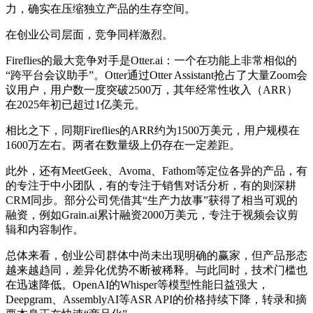
力，确实在压缩独立产品的生存空间。
在创业公司层面，竞争同样激烈。
Fireflies的最大竞争对手是Otter.ai：一个在功能上非常相似的
“跨平台会议助手”。Otter通过Otter Assistant抢占了大量Zoom会
议用户，用户数一度突破2500万，其年经常性收入（ARR）
在2025年初已超过1亿美元。
相比之下，同期Fireflies的ARR约为1500万美元，用户规模在
1600万左右。两者在数量级上仍存在一定差距。
此外，还有MeetGeek、Avoma、Fathom等定位各异的产品，有
的专注于中小团队，有的专注于销售对话分析，有的则深耕
CRM同步。部分公司凭借其“生产力故事”获得了相当可观的
融资，例如Grain.ai累计融资2000万美元，专注于视频会议剪
辑和内容制作。
总体来看，创业公司群体中尚未出现明确的赢家，但产品形态
越来越趋同，差异化优势不断被稀释。与此同时，技术门槛也
在迅速降低。OpenAI的Whisper等模型性能日益强大，
Deepgram、AssemblyAI等ASR API的价格持续下降，转录和摘