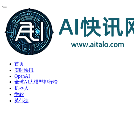
首页
实时快讯
OpenAI
全球AI大模型排行榜
机器人
微软
英伟达