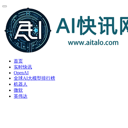
首页
实时快讯
OpenAI
全球AI大模型排行榜
机器人
微软
英伟达