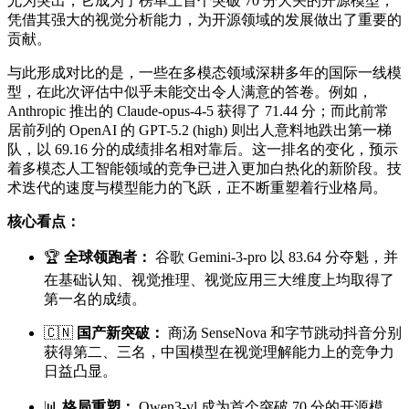
尤为突出，它成为了榜单上首个突破 70 分大关的开源模型，
凭借其强大的视觉分析能力，为开源领域的发展做出了重要的
贡献。
与此形成对比的是，一些在多模态领域深耕多年的国际一线模
型，在此次评估中似乎未能交出令人满意的答卷。例如，
Anthropic 推出的 Claude-opus-4-5 获得了 71.44 分；而此前常
居前列的 OpenAI 的 GPT-5.2 (high) 则出人意料地跌出第一梯
队，以 69.16 分的成绩排名相对靠后。这一排名的变化，预示
着多模态人工智能领域的竞争已进入更加白热化的新阶段。技
术迭代的速度与模型能力的飞跃，正不断重塑着行业格局。
核心看点：
🏆
全球领跑者：
谷歌 Gemini-3-pro 以 83.64 分夺魁，并
在基础认知、视觉推理、视觉应用三大维度上均取得了
第一名的成绩。
🇨🇳
国产新突破：
商汤 SenseNova 和字节跳动抖音分别
获得第二、三名，中国模型在视觉理解能力上的竞争力
日益凸显。
📊
格局重塑：
Qwen3-vl 成为首个突破 70 分的开源模