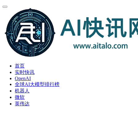
首页
实时快讯
OpenAI
全球AI大模型排行榜
机器人
微软
英伟达