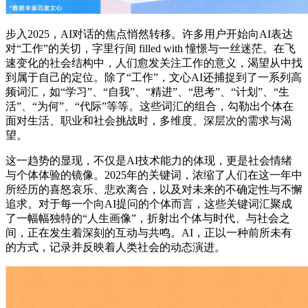
步入2025，AI对话的焦点悄然转移。许多用户开始向AI表达
对“工作”的关切，字里行间 filled with 憧憬与一丝迷茫。在飞
速变化的社会结构中，人们愈发关注工作的意义，渴望从中找
到属于自己的定位。除了“工作”，文心AI还捕捉到了一系列高
频词汇，如“学习”、“自我”、“精进”、“思考”、“计划”、“生
活”、“为何”、“代际”等等。这些词汇的组合，勾勒出个体在
面对生活、职业和社会挑战时，多维度、深层次的需求与渴
望。
这一趋势的显现，不仅是AI技术能力的体现，更是社会情绪
与个体体验的镜像。2025年的关键词，浓缩了人们在这一年中
所经历的喜怒哀乐、悲欢离合，以及对未来的不确定性与不懈
追求。对于每一个向AI提问的个体而言，这些关键词汇聚成
了一幅幅独特的“人生画像”，折射出个体与时代、与社会之
间，正在发生着深刻的互动与共鸣。AI，正以一种前所未有
的方式，记录并反映着人类社会的动态演进。