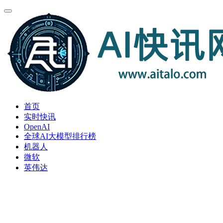
首页
实时快讯
OpenAI
全球AI大模型排行榜
机器人
微软
英伟达