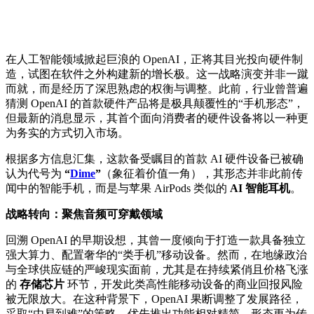
在人工智能领域掀起巨浪的 OpenAI，正将其目光投向硬件制
造，试图在软件之外构建新的增长极。这一战略演变并非一蹴
而就，而是经历了深思熟虑的权衡与调整。此前，行业曾普遍
猜测 OpenAI 的首款硬件产品将是极具颠覆性的“手机形态”，
但最新的消息显示，其首个面向消费者的硬件设备将以一种更
为务实的方式切入市场。
根据多方信息汇集，这款备受瞩目的首款 AI 硬件设备已被确
认为代号为
“
Dime
”
（象征着价值一角），其形态并非此前传
闻中的智能手机，而是与苹果 AirPods 类似的
AI 智能耳机
。
战略转向：聚焦音频可穿戴领域
回溯 OpenAI 的早期设想，其曾一度倾向于打造一款具备独立
强大算力、配置奢华的“类手机”移动设备。然而，在地缘政治
与全球供应链的严峻现实面前，尤其是在持续紧俏且价格飞涨
的
存储芯片
环节，开发此类高性能移动设备的商业回报风险
被无限放大。在这种背景下，OpenAI 果断调整了发展路径，
采取“由易到难”的策略，优先推出功能相对精简、形态更为传