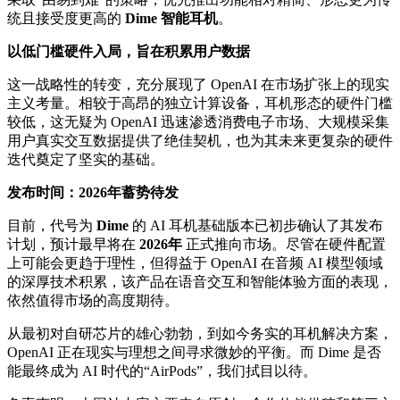
统且接受度更高的
Dime 智能耳机
。
以低门槛硬件入局，旨在积累用户数据
这一战略性的转变，充分展现了 OpenAI 在市场扩张上的现实
主义考量。相较于高昂的独立计算设备，耳机形态的硬件门槛
较低，这无疑为 OpenAI 迅速渗透消费电子市场、大规模采集
用户真实交互数据提供了绝佳契机，也为其未来更复杂的硬件
迭代奠定了坚实的基础。
发布时间：2026年蓄势待发
目前，代号为
Dime
的 AI 耳机基础版本已初步确认了其发布
计划，预计最早将在
2026年
正式推向市场。尽管在硬件配置
上可能会更趋于理性，但得益于 OpenAI 在音频 AI 模型领域
的深厚技术积累，该产品在语音交互和智能体验方面的表现，
依然值得市场的高度期待。
从最初对自研芯片的雄心勃勃，到如今务实的耳机解决方案，
OpenAI 正在现实与理想之间寻求微妙的平衡。而 Dime 是否
能最终成为 AI 时代的“AirPods”，我们拭目以待。