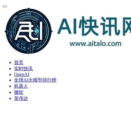
首页
实时快讯
OpenAI
全球AI大模型排行榜
机器人
微软
英伟达