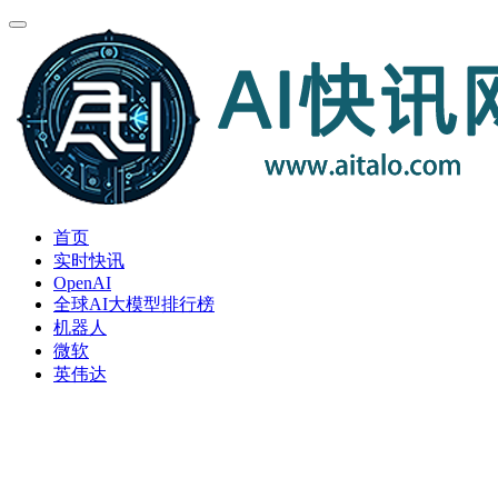
首页
实时快讯
OpenAI
全球AI大模型排行榜
机器人
微软
英伟达