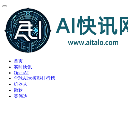
首页
实时快讯
OpenAI
全球AI大模型排行榜
机器人
微软
英伟达