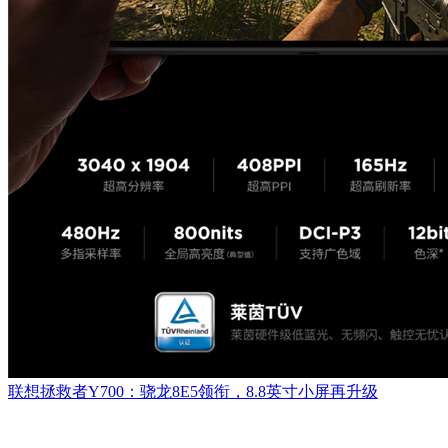
联想拯救者Y700：骁龙8E5领衔，8.8英寸小屏再升级