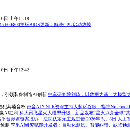
10日 上午11:18
5 600/800主板BIOS更新：解决CPU启动故障
10日 下午12:42
中车研究院刘琦：以数据为基、大模型为
声音AI？NPR资深主持人起诉谷歌，指控Notebo
科大讯飞星火大模型升级，新品发布“星火点亮全球”共
搜索平台涉盗链案胜诉，法院认定无主观过错
2026年 5月 8日
人工
苹果AI研究赋能开发者：自动化测试、智能纠错、缺陷预