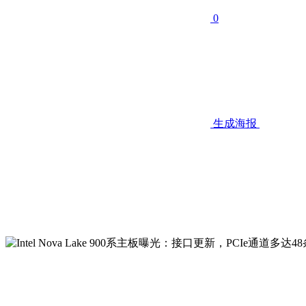
0
生成海报