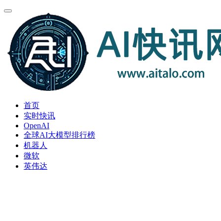
首页
实时快讯
OpenAI
全球AI大模型排行榜
机器人
微软
英伟达