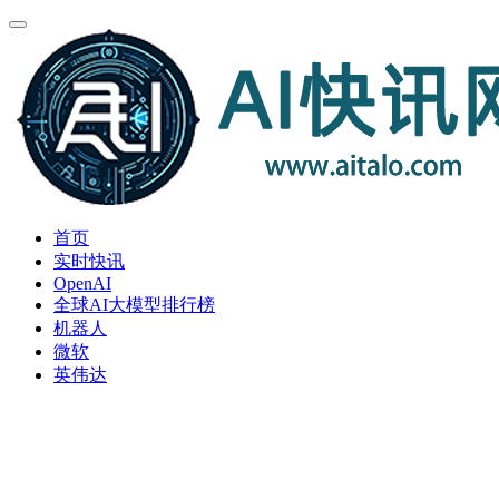
首页
实时快讯
OpenAI
全球AI大模型排行榜
机器人
微软
英伟达