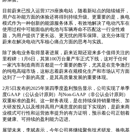
目前蔚来已投入运营3729座换电站，随着新站点的陆续铺开，
用户在补能方面的体验还将得到持续升级。更重要的是，换电
模式作为一种创新的能源服务体系，有效地解决了电动汽车在
使用过程中可能面临的电池与车辆寿命不匹配这一行业性难
题，为用户提供了更长远、更无忧的用车保障。这充分体现了
蔚来在解决电动汽车核心痛点方面的思考与实践。
除了换电业务取得显著进展，蔚来近期还迎来多个值得关注的
里程碑：1月6日，其第100万台量产车正式下线，这对于任何
一家汽车制造商而言都是一个重要的数字，尤其是在竞争激烈
的纯电高端市场，这标志着蔚来在规模化生产和市场认可方面
达到了一个新的高度，是其高质量发展的重要体现。
2月5日发布的2025年第四季度盈利预告显示，公司实现了单季
度GAAP（公认会计原则）与Non-GAAP（非公认会计原则）
双重标准的盈利。这一财务表现，是在持续保持销量增长、加
大研发投入以及维持高用户满意度的前提下实现的，是蔚来商
业模式可行性和运营效率提升的有力证明，预示着公司正朝着
更健康、可持续的盈利能力迈进。
展望未来，李斌表示，今年公司将继续聚焦技术研发、换电基