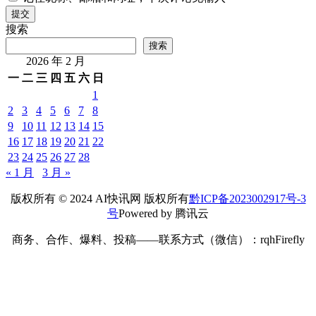
提交
搜索
搜索
2026 年 2 月
一
二
三
四
五
六
日
1
2
3
4
5
6
7
8
9
10
11
12
13
14
15
16
17
18
19
20
21
22
23
24
25
26
27
28
« 1 月
3 月 »
版权所有 © 2024 AI快讯网 版权所有
黔ICP备2023002917号-3
号
Powered by 腾讯云
商务、合作、爆料、投稿——联系方式（微信）：rqhFirefly