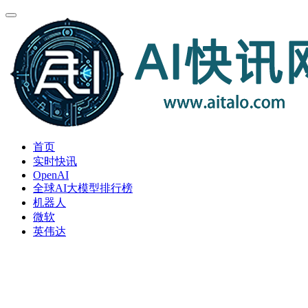
首页
实时快讯
OpenAI
全球AI大模型排行榜
机器人
微软
英伟达