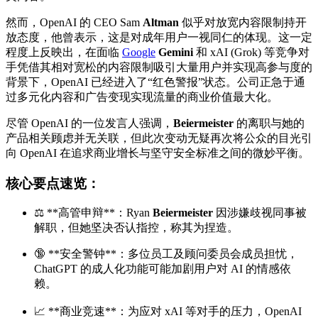
然而，OpenAI 的 CEO Sam
Altman
似乎对放宽内容限制持开
放态度，他曾表示，这是对成年用户一视同仁的体现。这一定
程度上反映出，在面临
Google
Gemini
和 xAI (Grok) 等竞争对
手凭借其相对宽松的内容限制吸引大量用户并实现高参与度的
背景下，OpenAI 已经进入了“红色警报”状态。公司正急于通
过多元化内容和广告变现实现流量的商业价值最大化。
尽管 OpenAI 的一位发言人强调，
Beiermeister
的离职与她的
产品相关顾虑并无关联，但此次变动无疑再次将公众的目光引
向 OpenAI 在追求商业增长与坚守安全标准之间的微妙平衡。
核心要点速览：
⚖️ **高管申辩**：Ryan
Beiermeister
因涉嫌歧视同事被
解职，但她坚决否认指控，称其为捏造。
🔞 **安全警钟**：多位员工及顾问委员会成员担忧，
ChatGPT 的成人化功能可能加剧用户对 AI 的情感依
赖。
📈 **商业竞速**：为应对 xAI 等对手的压力，OpenAI