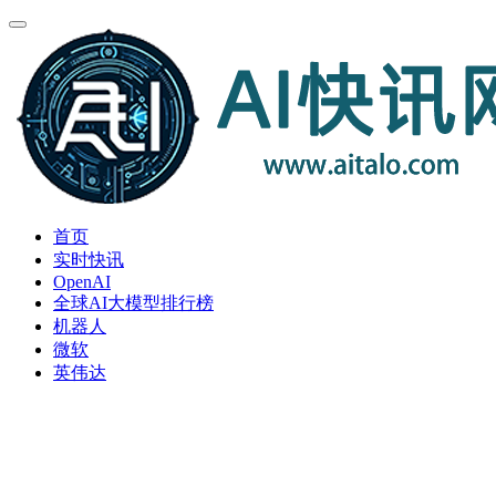
首页
实时快讯
OpenAI
全球AI大模型排行榜
机器人
微软
英伟达