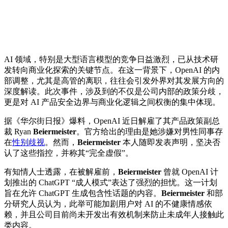
AI 领域，特别是大型语言模型的竞争日益激烈，已从技术研
发转向商业化探索的关键节点。在这一背景下，OpenAI 的内
部调整，尤其是高管的离职，往往会引发外界对其发展方向的
深度解读。此次事件，涉及到的不仅是公司内部的政策分歧，
更是对 AI 产品安全边界与商业化逻辑之间权衡的集中体现。
据《华尔街日报》爆料，OpenAI 近日解雇了其产品政策副总
裁 Ryan
Beiermeister
。官方给出的理由是她涉嫌对男性同事存
在
性别歧视
。然而，
Beiermeister
本人随即发表声明，坚决否
认了这些指控，并称其“完全虚假”。
有知情人士透露，在被解雇前，
Beiermeister
曾就 OpenAI 计
划推出的 ChatGPT “成人模式”表达了强烈的担忧。这一计划
旨在允许 ChatGPT 生成包含性话题的内容。
Beiermeister
和部
分研究人员认为，此举可能加剧用户对 AI 的不健康情感依
赖，并且公司目前尚未开发出有效机制来防止未成年人接触此
类内容。