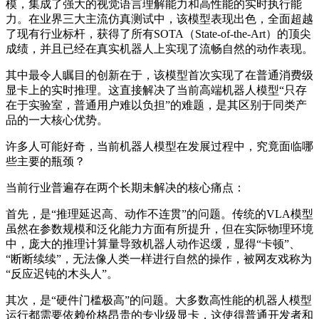
模，集成了强大的视觉语言理解能力和高性能的实时执行能
力。在业界三大主流仿真测试中，该模型表现出色，全面超越
了现有行业标杆，获得了所有SOTA（State-of-the-Art）的顶尖
成绩，并且已经在真实机器人上实现了流畅自然的动作表现。
其中最令人瞩目的创新在于，该模型首次实现了在普通消费级
显卡上的实时推理。这直接解决了当前高端机器人模型“只存
在于实验室，普通用户难以负担”的难题，是其区别于同类产
品的一大核心优势。
许多人可能好奇，当前机器人模型在发展过程中，究竟面临哪
些主要的瓶颈？
当前行业普遍存在两个长期未解决的核心痛点：
首先，是“推理延迟高、动作不连贯”的问题。传统的VLA模型
虽然在参数规模和泛化能力方面有所提升，但在实际物理环境
中，庞大的推理计算量导致机器人动作迟缓，显得“卡顿”、
“断断续续”，无法像人类一样进行自然的操作，被网友戏称为
“反应迟钝的木头人”。
其次，是“硬件门槛极高”的问题。大多数高性能的机器人模型
运行都需要依赖价格昂贵的专业级显卡，这使得普通开发者和