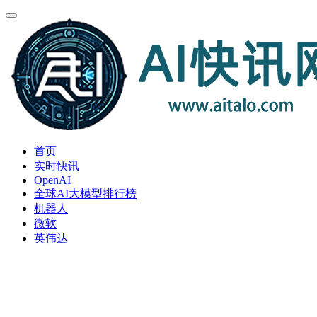
首页
实时快讯
OpenAI
全球AI大模型排行榜
机器人
微软
英伟达