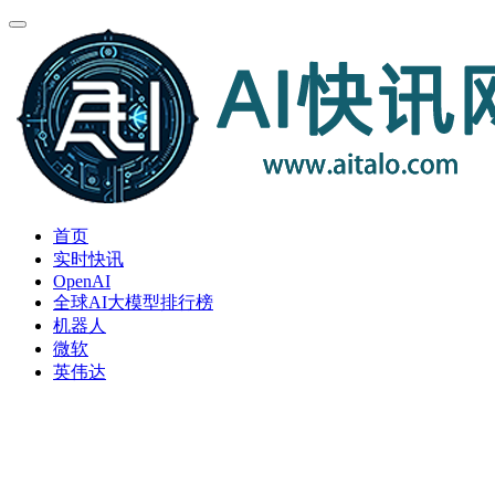
首页
实时快讯
OpenAI
全球AI大模型排行榜
机器人
微软
英伟达