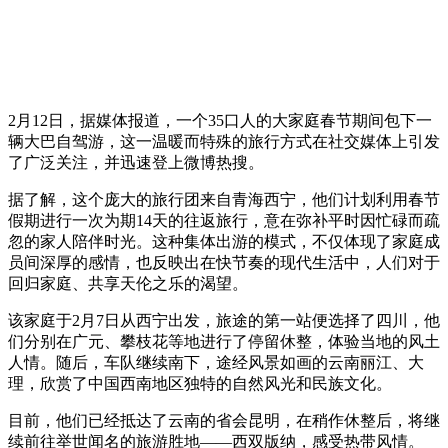
2月12日，据媒体报道，一个35口人的大家庭春节期间包下一
辆大巴自驾游，这一温暖而特殊的旅行方式在社交媒体上引发
了广泛关注，并迅速登上微博热搜。
据了解，这个庞大的旅行团来自青海西宁，他们计划利用春节
假期进行一次为期14天的往返旅行，意在弥补平时因忙碌而疏
忽的家人陪伴时光。这种集体出游的模式，不仅体现了家庭成
员间深厚的感情，也反映出在快节奏的现代生活中，人们对于
回归家庭、共享天伦之乐的渴望。
该家庭于2月7日从西宁出发，旅途的第一站便选择了四川，他
们分别在广元、攀枝花等地进行了停留休整，体验当地的风土
人情。随后，车队继续南下，途经风景如画的云南丽江、大
理，欣赏了中国西南地区独特的自然风光和民族文化。
目前，他们已经抵达了云南的省会昆明，在稍作休整后，将继
续前往举世闻名的旅游胜地——西双版纳，感受热带风情。