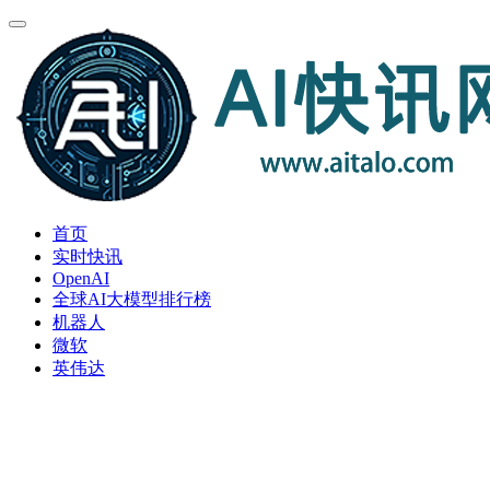
首页
实时快讯
OpenAI
全球AI大模型排行榜
机器人
微软
英伟达