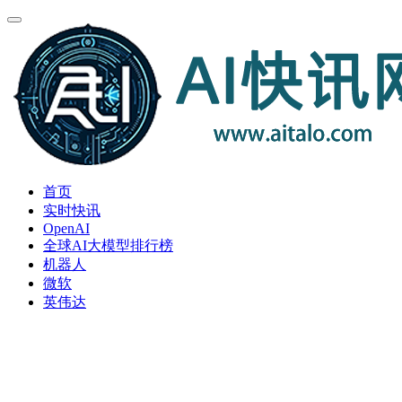
首页
实时快讯
OpenAI
全球AI大模型排行榜
机器人
微软
英伟达