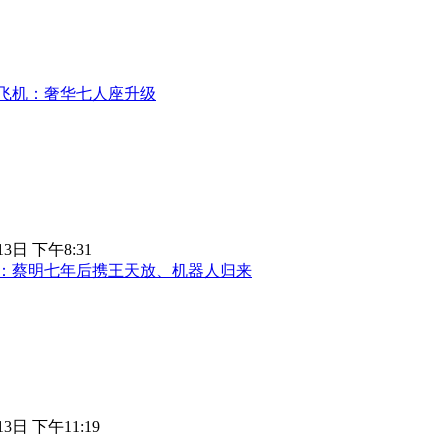
飞机：奢华七人座升级
13日 下午8:31
：蔡明七年后携王天放、机器人归来
13日 下午11:19