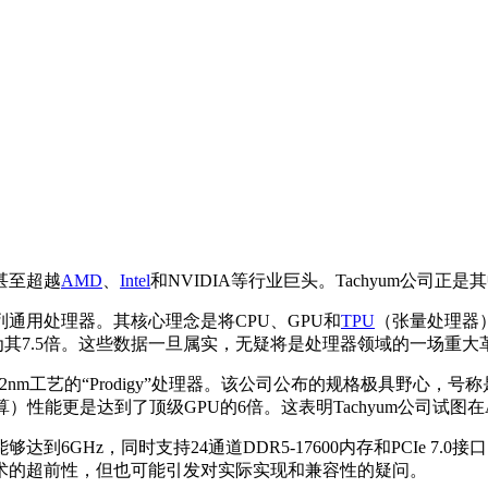
甚至超越
AMD
、
Intel
和NVIDIA等行业巨头。Tachyum公司正是
”系列通用处理器。其核心理念是将CPU、GPU和
TPU
（张量处理器）
为其7.5倍。这些数据一旦属实，无疑将是处理器领域的一场重大
2nm工艺的“Prodigy”处理器。该公司公布的规格极具野心，号
算）性能更是达到了顶级GPU的6倍。这表明Tachyum公司试图
够达到6GHz，同时支持24通道DDR5-17600内存和PCIe 7.
技术的超前性，但也可能引发对实际实现和兼容性的疑问。