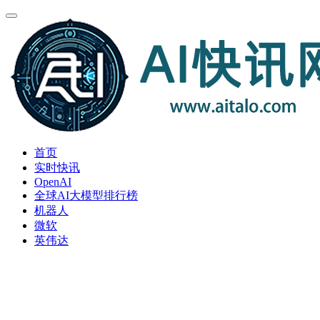
首页
实时快讯
OpenAI
全球AI大模型排行榜
机器人
微软
英伟达