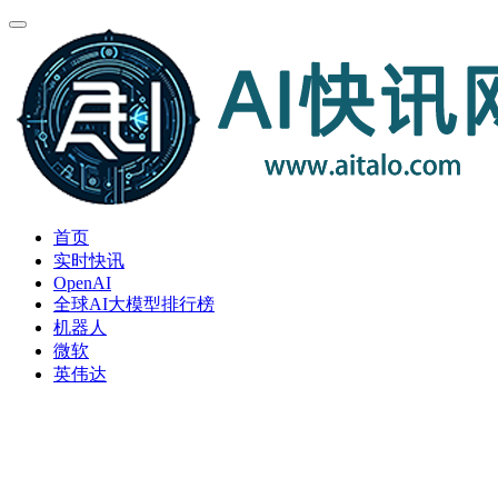
首页
实时快讯
OpenAI
全球AI大模型排行榜
机器人
微软
英伟达