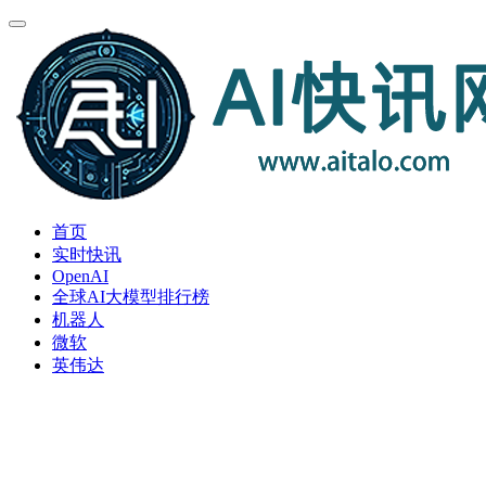
首页
实时快讯
OpenAI
全球AI大模型排行榜
机器人
微软
英伟达