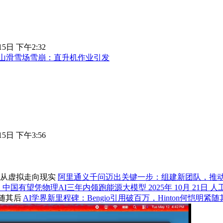
15日 下午2:32
山滑雪场雪崩：直升机作业引发
15日 下午3:56
阿里通义千问迈出关键一步：组建新团队，推
：中国有望凭物理AI三年内领跑能源大模型
2025年 10月 21日
人
AI学界新里程碑：Bengio引用破百万，Hinton何恺明紧