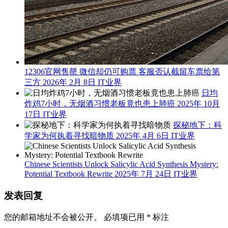
12306官网售罄 微信却仍可购票 客服否认截留车票给第
三方
2026年 2月 8日
IT业界
日均
炸鸡7小时，无烟酒习惯老板竟也患上肺癌
2025年 10月
17日
IT业界
探秘地下：科
学家为何执着寻找暗物质
2025年 4月 6日
IT业界
Chinese Scientists Unlock Salicylic Acid Synthesis Mystery:
Potential Textbook Rewrite
2025年 7月 24日
IT业界
发表回复
您的邮箱地址不会被公开。
必填项已用
*
标注