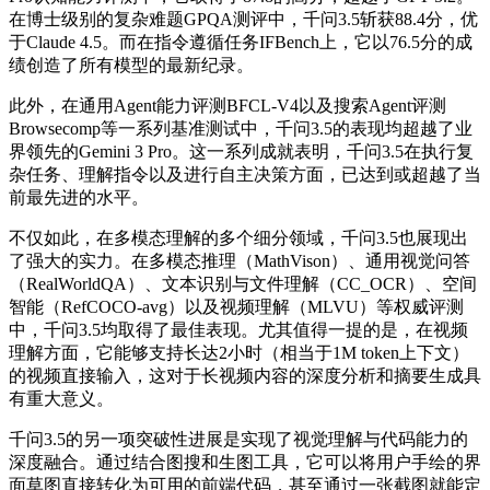
在博士级别的复杂难题GPQA测评中，千问3.5斩获88.4分，优
于Claude 4.5。而在指令遵循任务IFBench上，它以76.5分的成
绩创造了所有模型的最新纪录。
此外，在通用Agent能力评测BFCL-V4以及搜索Agent评测
Browsecomp等一系列基准测试中，千问3.5的表现均超越了业
界领先的Gemini 3 Pro。这一系列成就表明，千问3.5在执行复
杂任务、理解指令以及进行自主决策方面，已达到或超越了当
前最先进的水平。
不仅如此，在多模态理解的多个细分领域，千问3.5也展现出
了强大的实力。在多模态推理（MathVison）、通用视觉问答
（RealWorldQA）、文本识别与文件理解（CC_OCR）、空间
智能（RefCOCO-avg）以及视频理解（MLVU）等权威评测
中，千问3.5均取得了最佳表现。尤其值得一提的是，在视频
理解方面，它能够支持长达2小时（相当于1M token上下文）
的视频直接输入，这对于长视频内容的深度分析和摘要生成具
有重大意义。
千问3.5的另一项突破性进展是实现了视觉理解与代码能力的
深度融合。通过结合图搜和生图工具，它可以将用户手绘的界
面草图直接转化为可用的前端代码，甚至通过一张截图就能定