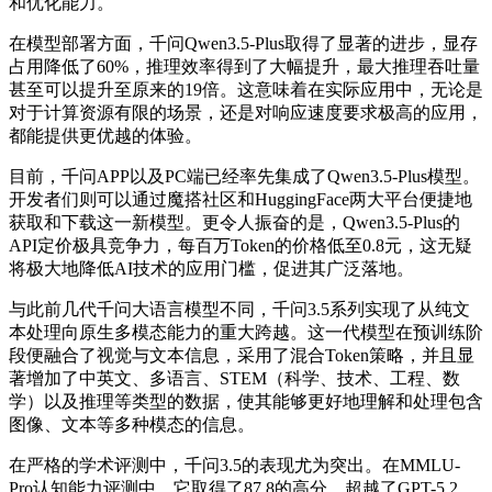
和优化能力。
在模型部署方面，千问Qwen3.5-Plus取得了显著的进步，显存
占用降低了60%，推理效率得到了大幅提升，最大推理吞吐量
甚至可以提升至原来的19倍。这意味着在实际应用中，无论是
对于计算资源有限的场景，还是对响应速度要求极高的应用，
都能提供更优越的体验。
目前，千问APP以及PC端已经率先集成了Qwen3.5-Plus模型。
开发者们则可以通过魔搭社区和HuggingFace两大平台便捷地
获取和下载这一新模型。更令人振奋的是，Qwen3.5-Plus的
API定价极具竞争力，每百万Token的价格低至0.8元，这无疑
将极大地降低AI技术的应用门槛，促进其广泛落地。
与此前几代千问大语言模型不同，千问3.5系列实现了从纯文
本处理向原生多模态能力的重大跨越。这一代模型在预训练阶
段便融合了视觉与文本信息，采用了混合Token策略，并且显
著增加了中英文、多语言、STEM（科学、技术、工程、数
学）以及推理等类型的数据，使其能够更好地理解和处理包含
图像、文本等多种模态的信息。
在严格的学术评测中，千问3.5的表现尤为突出。在MMLU-
Pro认知能力评测中，它取得了87.8的高分，超越了GPT-5.2。