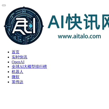
首页
实时快讯
OpenAI
全球AI大模型排行榜
机器人
微软
英伟达