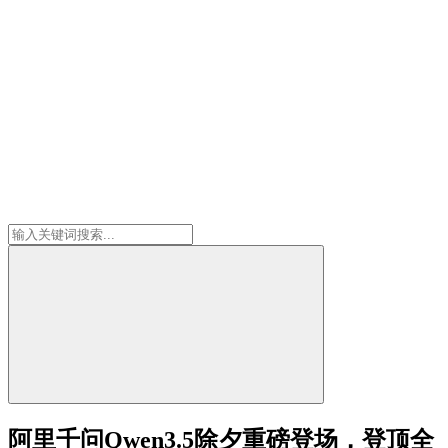
阿里千问Qwen3.5除夕重磅登场，登顶全