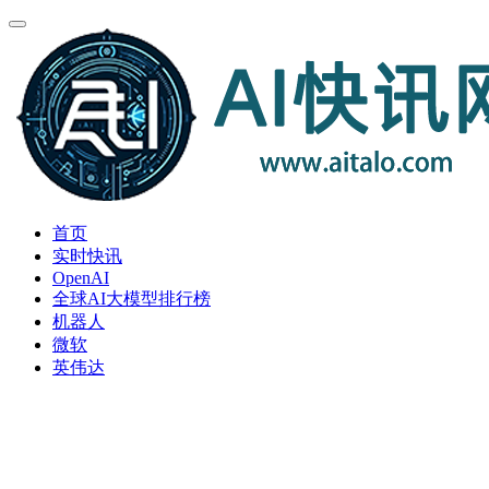
首页
实时快讯
OpenAI
全球AI大模型排行榜
机器人
微软
英伟达