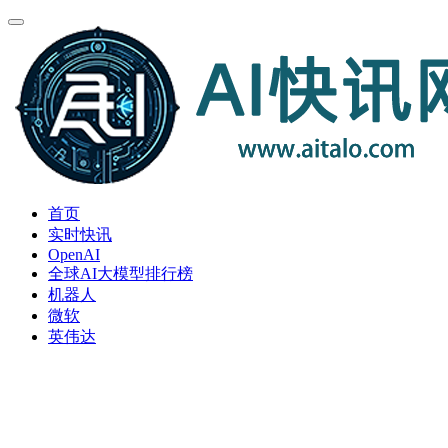
首页
实时快讯
OpenAI
全球AI大模型排行榜
机器人
微软
英伟达