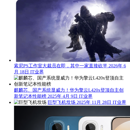
索尼PS工作室大裁员在即，其中一家直接砍半
2026年 6
月 18日
IT业界
麒麟芯、国产系统显威力！华为擎云L420x登顶自主创
新笔记本性能榜
2025年 4月 9日
IT业界
巨型飞机坟场
2025年 11月 28日
IT业界